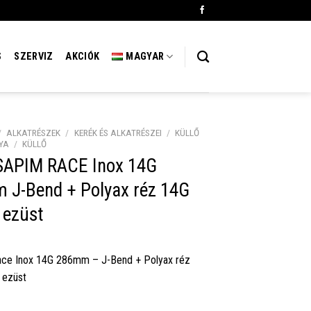
S
SZERVIZ
AKCIÓK
MAGYAR
/
ALKATRÉSZEK
/
KERÉK ÉS ALKATRÉSZEI
/
KÜLLŐ
YA
/
KÜLLŐ
 SAPIM RACE Inox 14G
 J-Bend + Polyax réz 14G
ezüst
ace Inox 14G 286mm – J-Bend + Polyax réz
ezüst