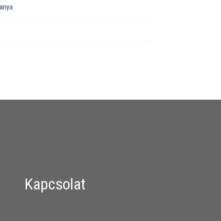
őanya
Kapcsolat