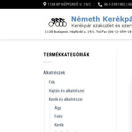
Skip
1138 BP NÉPFÜRDŐ U. 19/C
06-1-359-1832 | 0
to
content
TERMÉKKATEGÓRIÁK
Alkatrészek
Fék
Hajtás és alkatrészei
Kerék és alkatrészei
Agy
Felni
Kerék