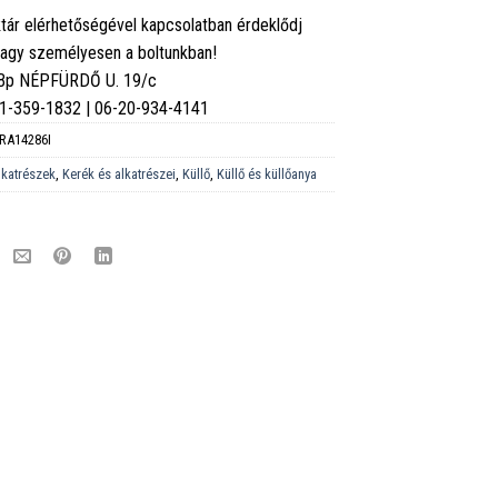
tár elérhetőségével kapcsolatban érdeklődj
vagy személyesen a boltunkban!
 Bp NÉPFÜRDŐ U. 19/c
6-1-359-1832 | 06-20-934-4141
RA14286I
lkatrészek
,
Kerék és alkatrészei
,
Küllő
,
Küllő és küllőanya