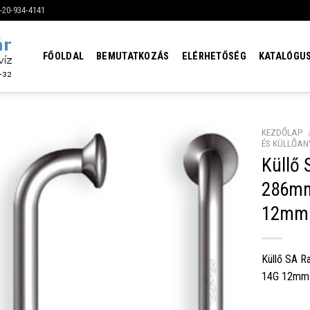
6-20-934-4141
FŐOLDAL
BEMUTATKOZÁS
ELÉRHETŐSÉG
KATALÓGU
KEZDŐLAP
ÉS KÜLLŐAN
Küllő
286mm
12mm 
Küllő SA R
14G 12mm 