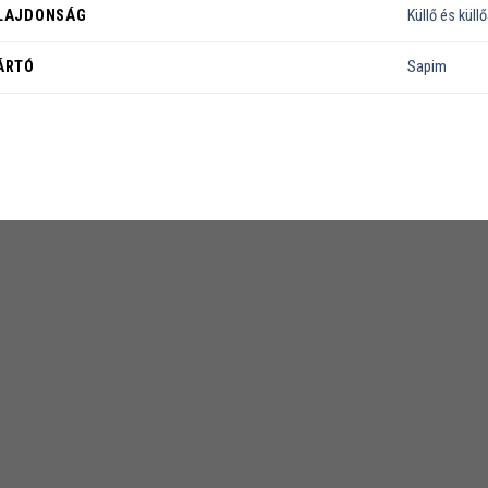
LAJDONSÁG
Küllő és küll
ÁRTÓ
Sapim