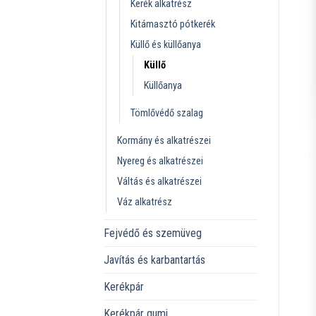
Kerék alkatrész
Kitámasztó pótkerék
Küllő és küllőanya
Küllő
Küllőanya
Tömlővédő szalag
Kormány és alkatrészei
Nyereg és alkatrészei
Váltás és alkatrészei
Váz alkatrész
Fejvédő és szemüveg
Javítás és karbantartás
Kerékpár
Kerékpár gumi