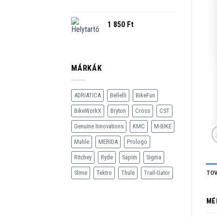
1 850
Ft
MÁRKÁK
ADRIATICA
Bellelli
BikeFun
BikeWorkX
Bryton
Cross
CST
Genuine Innovations
KMC
M-BIKE
Mahle
MERIDA
Prologo
Ritchey
Ryde
Sapim
Sigma
Slime
Tektro
Thule
Trail-Gator
TOV
MÉ