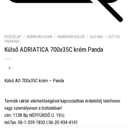
KEZDŐLAP
/
KERÉKPÁR GUMI
/
KERÉKPÁR KÜLSŐ
/
622 MM
/
CITY ÉS
TREKKING
Külső ADRIATICA 700x35C krém Panda
Külső AD 700x35C krém – Panda
Termék raktár elérhetőségével kapcsolatban érdeklődj telefonon
vagy személyesen a boltunkban!
cím: 1138 Bp NÉPFÜRDŐ U. 19/c
tel/fax: 06-1-359-1832 | 06-20-934-4141