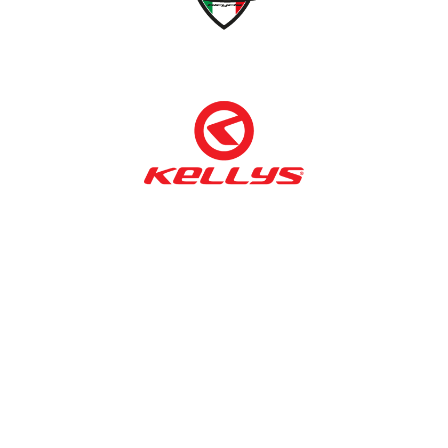
NÉMETH KERÉKPÁR SZAKÜZLET ÉS KERÉKPÁR
SZERVIZ
Cím:
1138 Bp NÉPFÜRDŐ U. 19/c
Tel/fax:
06-1-359-1832 | 06-20-934-4141
Email:
info@nemethkerekpar.hu