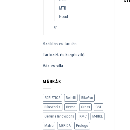
GY
MTB
Road
8''
Szállítás és tárolás
Tartozék és kiegészítő
Váz és villa
MÁRKÁK
ADRIATICA
Bellelli
BikeFun
BikeWorkX
Bryton
Cross
CST
Genuine Innovations
KMC
M-BIKE
Mahle
MERIDA
Prologo