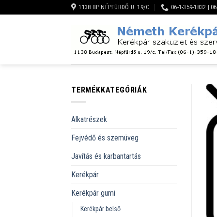
Skip
1138 BP NÉPFÜRDŐ U. 19/C
06-1-359-1832 | 0
to
content
TERMÉKKATEGÓRIÁK
Alkatrészek
Fejvédő és szemüveg
Javítás és karbantartás
Kerékpár
Kerékpár gumi
Kerékpár belső