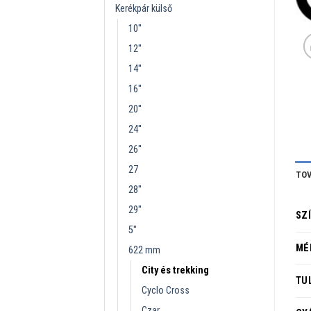
Kerékpár külső
10''
12''
14''
16''
20''
24''
26''
27
TOV
28''
29''
SZ
5''
MÉ
622 mm
City és trekking
TU
Cyclo Cross
Czar