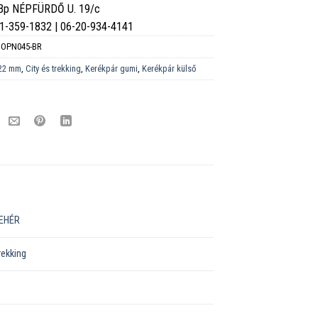
 Bp NÉPFÜRDŐ U. 19/c
6-1-359-1832 | 06-20-934-4141
OPN045-BR
22 mm
,
City és trekking
,
Kerékpár gumi
,
Kerékpár külső
EHÉR
rekking