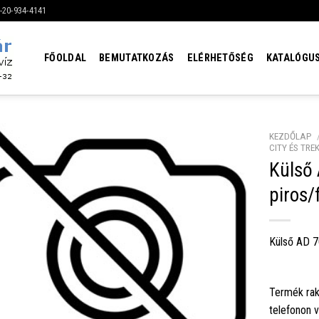
6-20-934-4141
FŐOLDAL
BEMUTATKOZÁS
ELÉRHETŐSÉG
KATALÓGU
KEZDŐLAP
CITY ÉS TRE
Külső
piros/
Külső AD 7
Termék rak
telefonon 