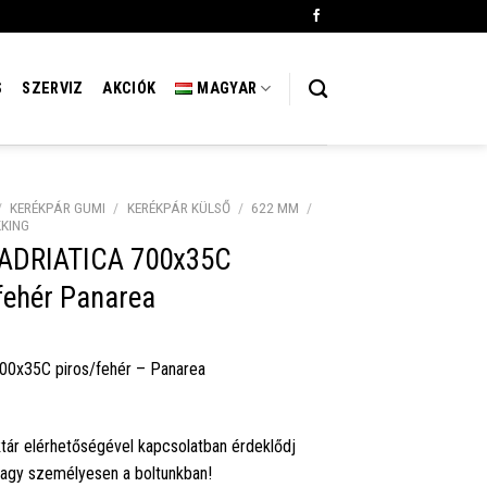
S
SZERVIZ
AKCIÓK
MAGYAR
/
KERÉKPÁR GUMI
/
KERÉKPÁR KÜLSŐ
/
622 MM
/
KKING
 ADRIATICA 700x35C
fehér Panarea
00x35C piros/fehér – Panarea
tár elérhetőségével kapcsolatban érdeklődj
vagy személyesen a boltunkban!