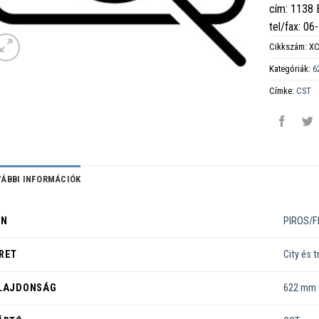
cím: 1138
tel/fax: 0
Cikkszám:
XC
Kategóriák:
6
Címke:
CST
ÁBBI INFORMÁCIÓK
ÍN
PIROS/F
RET
City és t
LAJDONSÁG
622 mm