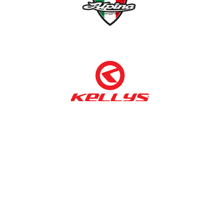
NÉMETH KERÉKPÁR SZAKÜZLET ÉS KERÉKPÁR
SZERVIZ
Cím:
1138 Bp NÉPFÜRDŐ U. 19/c
Tel/fax:
06-1-359-1832 | 06-20-934-4141