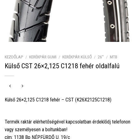
KEZDŐLAP
/
KERÉKPÁR GUMI
/
KERÉKPÁR KÜLSŐ
/
26''
/
MTB
Külső CST 26×2,125 C1218 fehér oldalfalú
Külső 26×2,125 C1218 fehér – CST (K26X2125C1218)
Termék raktár elérhetőségével kapcsolatban érdeklődj telefonon
vagy személyesen a boltunkban!
cím: 1138 Bp NÉPFÜRDŐ U. 19/c