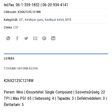
tel/fax: 06-1-359-1832 | 06-20-934-4141
Cikkszám:
K26X2125C1218W
Kategóriák:
26''
,
Kerékpár gumi
,
Kerékpár külső
,
MTB
Címke:
CST
LEÍRÁS
TOVÁBBI INFORMÁCIÓK
K26X2125C1218W
Perem: Wire | Összetétel: Single Compound | Szövetsűrűség: 22
TPI | Max PSI: 65 | Sebesség: 4 | Tapadás: 3 | Defektvédelem: 3 |
Élettartam: 5