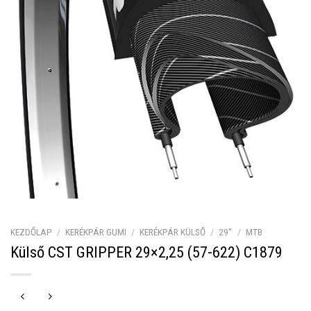
KEZDŐLAP
/
KERÉKPÁR GUMI
/
KERÉKPÁR KÜLSŐ
/
29''
/
MTB
Külső CST GRIPPER 29×2,25 (57-622) C1879