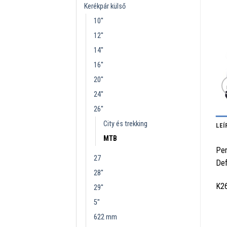
Kerékpár külső
10''
12''
14''
16''
20''
24''
26''
City és trekking
LEÍ
MTB
Per
27
Def
28''
K2
29''
5''
622 mm