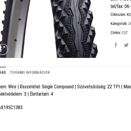
tel/fax: 0
Cikkszám:
K2
Kategóriák:
26
Címke:
CST
RÁS
TOVÁBBI INFORMÁCIÓK
em: Wire | Összetétel: Single Compound | Szövetsűrűség: 22 TPI | Max 
ektvédelem: 3 | Élettartam: 4
6X195C1383