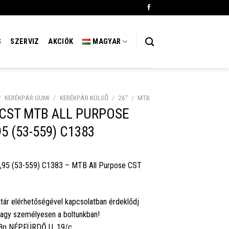
S
SZERVIZ
AKCIÓK
MAGYAR
/
KERÉKPÁR GUMI
/
KERÉKPÁR KÜLSŐ
/
26''
/
MTB
 CST MTB ALL PURPOSE
5 (53-559) C1383
,95 (53-559) C1383 – MTB All Purpose CST
tár elérhetőségével kapcsolatban érdeklődj
vagy személyesen a boltunkban!
 Bp NÉPFÜRDŐ U. 19/c