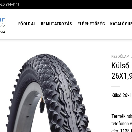
6-20-934-4141
FŐOLDAL
BEMUTATKOZÁS
ELÉRHETŐSÉG
KATALÓGU
KEZDŐLAP
Külső
26X1,9
Külső 26×1
Termék rak
telefonon 
cím: 1138