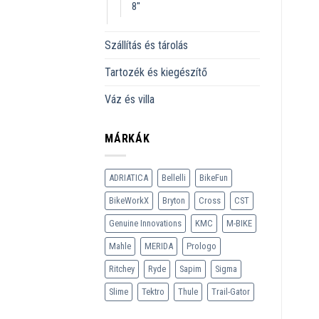
8''
Szállítás és tárolás
Tartozék és kiegészítő
Váz és villa
MÁRKÁK
ADRIATICA
Bellelli
BikeFun
BikeWorkX
Bryton
Cross
CST
Genuine Innovations
KMC
M-BIKE
Mahle
MERIDA
Prologo
Ritchey
Ryde
Sapim
Sigma
Slime
Tektro
Thule
Trail-Gator