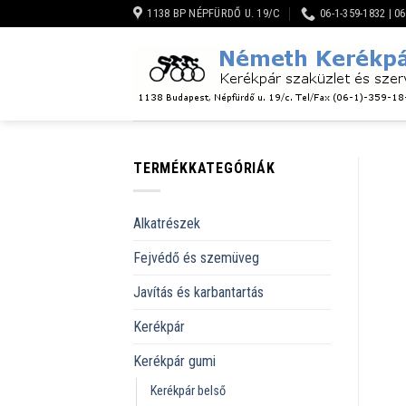
Skip
1138 BP NÉPFÜRDŐ U. 19/C
06-1-359-1832 | 0
to
content
TERMÉKKATEGÓRIÁK
Alkatrészek
Fejvédő és szemüveg
Javítás és karbantartás
Kerékpár
Kerékpár gumi
Kerékpár belső