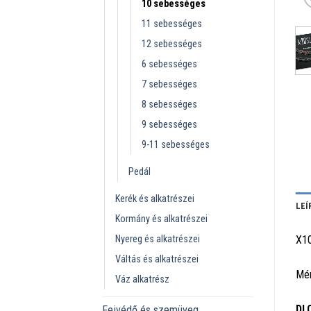
10 sebességes
11 sebességes
12 sebességes
6 sebességes
7 sebességes
8 sebességes
9 sebességes
9-11 sebességes
Pedál
Kerék és alkatrészei
LEÍ
Kormány és alkatrészei
Nyereg és alkatrészei
X1
Váltás és alkatrészei
Mér
Váz alkatrész
DL
Fejvédő és szemüveg