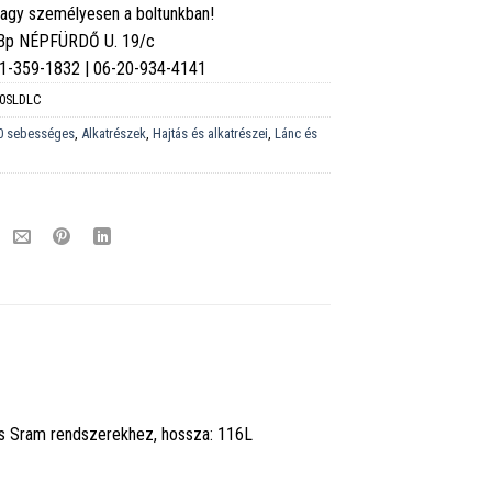
vagy személyesen a boltunkban!
 Bp NÉPFÜRDŐ U. 19/c
6-1-359-1832 | 06-20-934-4141
0SLDLC
0 sebességes
,
Alkatrészek
,
Hajtás és alkatrészei
,
Lánc és
és Sram rendszerekhez, hossza: 116L