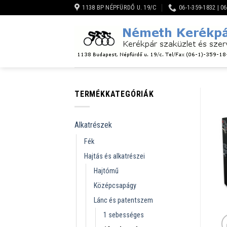
Skip
1138 BP NÉPFÜRDŐ U. 19/C
06-1-359-1832 | 0
to
content
TERMÉKKATEGÓRIÁK
Alkatrészek
Fék
Hajtás és alkatrészei
Hajtómű
Középcsapágy
Lánc és patentszem
1 sebességes