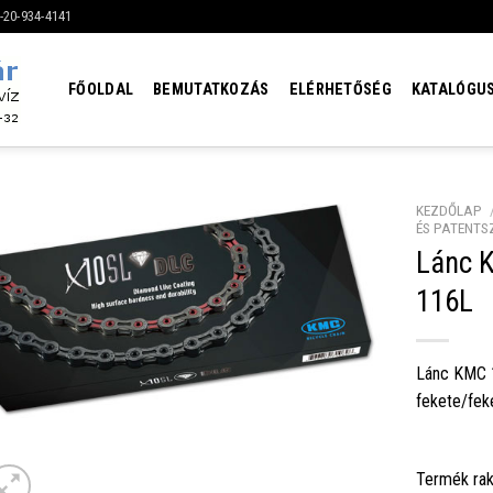
6-20-934-4141
FŐOLDAL
BEMUTATKOZÁS
ELÉRHETŐSÉG
KATALÓGU
KEZDŐLAP
ÉS PATENTS
Lánc 
116L
Lánc KMC 
fekete/fek
Termék rak