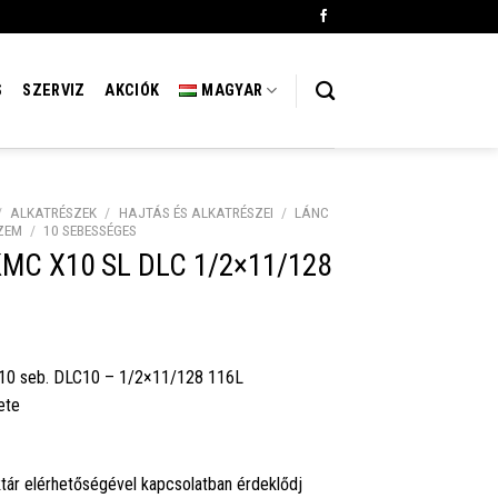
S
SZERVIZ
AKCIÓK
MAGYAR
/
ALKATRÉSZEK
/
HAJTÁS ÉS ALKATRÉSZEI
/
LÁNC
ZEM
/
10 SEBESSÉGES
KMC X10 SL DLC 1/2×11/128
10 seb. DLC10 – 1/2×11/128 116L
ete
tár elérhetőségével kapcsolatban érdeklődj