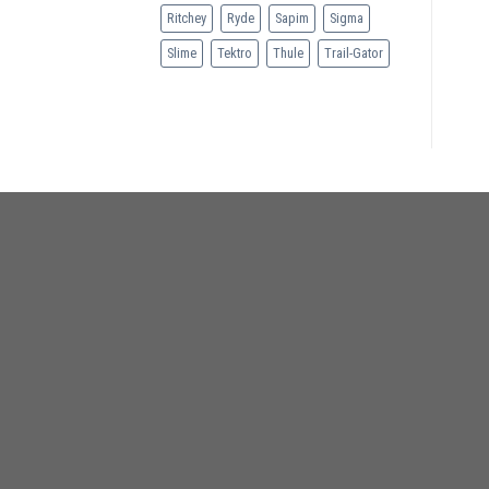
Ritchey
Ryde
Sapim
Sigma
Slime
Tektro
Thule
Trail-Gator