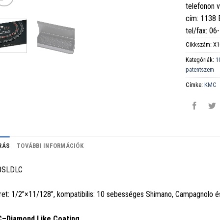
telefonon 
cím: 1138
tel/fax: 0
Cikkszám:
X1
Kategóriák:
1
patentszem
Címke:
KMC
RÁS
TOVÁBBI INFORMÁCIÓK
0SLDLC
et: 1/2”×11/128”, kompatibilis: 10 sebességes Shimano, Campagnolo 
C–Diamond Like Coating