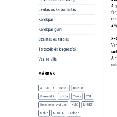
A g
Javítás és karbantartás
fén
ren
Kerékpár
a v
Kerékpár gumi
X–S
Szállítás és tárolás
Ver
Tartozék és kiegészítő
súr
A n
Váz és villa
önt
MÁRKÁK
ADRIATICA
Bellelli
BikeFun
BikeWorkX
Bryton
Cross
CST
Genuine Innovations
KMC
M-BIKE
Mahle
MERIDA
Prologo