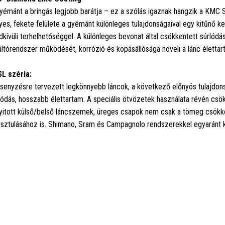
yémánt a bringás legjobb barátja – ez a szólás igaznak hangzik a KMC S
yes, fekete felülete a gyémánt különleges tulajdonságaival egy kitűnő 
dkívüli terhelhetőséggel. A különleges bevonat által csökkentett súrlódás
áltórendszer működését, korrózió és kopásállósága növeli a lánc élettar
L széria:
senyzésre tervezett legkönnyebb láncok, a következő előnyös tulajdon
lódás, hosszabb élettartam. A speciális ötvözetek használata révén csök
yitott külső/belső láncszemek, üreges csapok nem csak a tömeg csökken
isztulásához is. Shimano, Sram és Campagnolo rendszerekkel egyaránt k