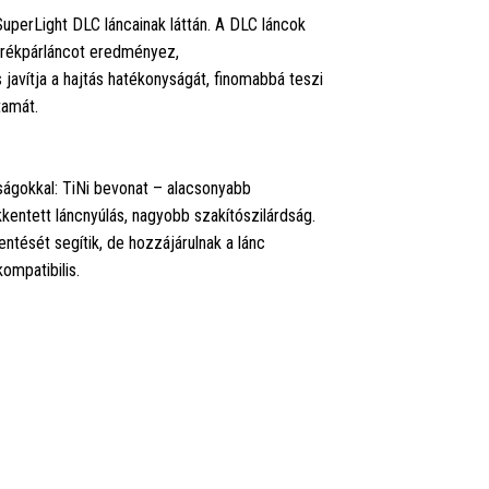
uperLight DLC láncainak láttán. A DLC láncok
kerékpárláncot eredményez,
 javítja a hajtás hatékonyságát, finomabbá teszi
tamát.
ságokkal: TiNi bevonat – alacsonyabb
kentett láncnyúlás, nagyobb szakítószilárdság.
tését segítik, de hozzájárulnak a lánc
ompatibilis.