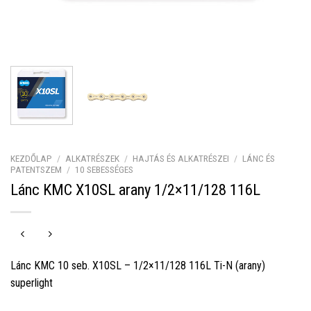
KEZDŐLAP
/
ALKATRÉSZEK
/
HAJTÁS ÉS ALKATRÉSZEI
/
LÁNC ÉS
PATENTSZEM
/
10 SEBESSÉGES
Lánc KMC X10SL arany 1/2×11/128 116L
Lánc KMC 10 seb. X10SL – 1/2×11/128 116L Ti-N (arany)
superlight