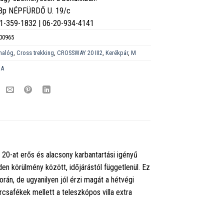
 Bp NÉPFÜRDŐ U. 19/c
6-1-359-1832 | 06-20-934-4141
00965
nalóg
,
Cross trekking
,
CROSSWAY 20 III2
,
Kerékpár
,
M
DA
20-at erős és alacsony karbantartási igényű
en körülmény között, időjárástól függetlenül. Ez
án, de ugyanilyen jól érzi magát a hétvégi
rcsafékek mellett a teleszkópos villa extra