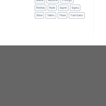
Mahle
MERIDA
Prologo
Ritchey
Ryde
Sapim
Sigma
Slime
Tektro
Thule
Trail-Gator