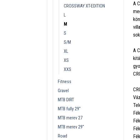
A C
CROSSWAY XT-EDITION
meg
L
kön
M
vil
S
sok
S/M
A C
XL
kit
XS
gyo
XXS
CRO
Fitness
CRO
Gravel
Váz
MTB DIRT
Tel
MTB fully 29''
Fék
MTB merev 27
Fék
MTB merev 29''
Fék
Road
Fék