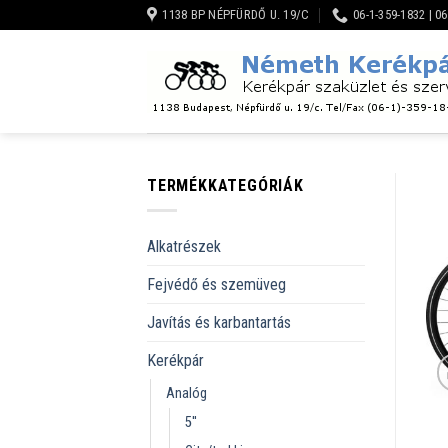
Skip
1138 BP NÉPFÜRDŐ U. 19/C
06-1-359-1832 | 0
to
content
TERMÉKKATEGÓRIÁK
Alkatrészek
Fejvédő és szemüveg
Javítás és karbantartás
Kerékpár
Analóg
5''