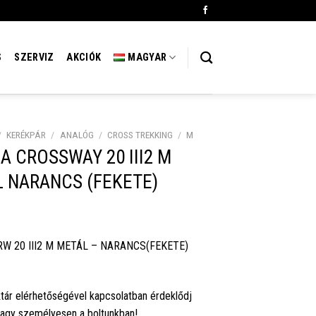
S
SZERVIZ
AKCIÓK
MAGYAR
/
KERÉKPÁR
/
ANALÓG
/
CROSS TREKKING
/
M
A CROSSWAY 20 III2 M
 NARANCS (FEKETE)
W 20 III2 M METÁL – NARANCS(FEKETE)
tár elérhetőségével kapcsolatban érdeklődj
vagy személyesen a boltunkban!