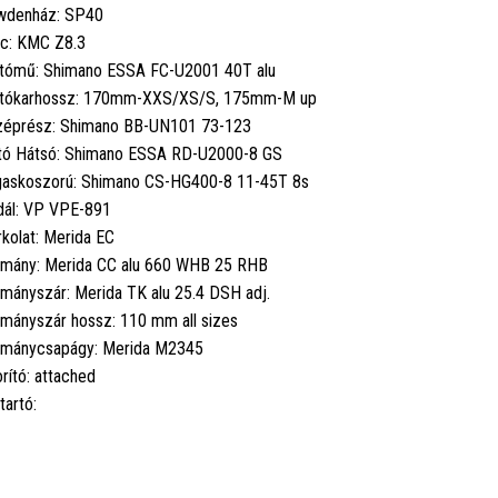
wdenház: SP40
c: KMC Z8.3
tómű: Shimano ESSA FC-U2001 40T alu
tókarhossz: 170mm-XXS/XS/S, 175mm-M up
éprész: Shimano BB-UN101 73-123
tó Hátsó: Shimano ESSA RD-U2000-8 GS
askoszorú: Shimano CS-HG400-8 11-45T 8s
ál: VP VPE-891
kolat: Merida EC
mány: Merida CC alu 660 WHB 25 RHB
mányszár: Merida TK alu 25.4 DSH adj.
mányszár hossz: 110 mm all sizes
mánycsapágy: Merida M2345
rító: attached
tartó: