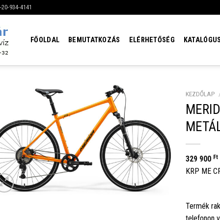
6-20-934-4141
FŐOLDAL
BEMUTATKOZÁS
ELÉRHETŐSÉG
KATALÓGU
KEZDŐLAP
MERID
METÁL
Ft
329 900
KRP ME CR
Termék rak
telefonon 