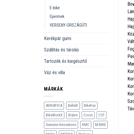
Bo
E-bike
Lán
Gyermek
Haj
VERSENY-ORSZÁGÚTI
Haj
Köz
Kerékpár gumi
Vál
Fog
Szállítás és tárolás
Ped
Tartozék és kiegészítő
Mar
Kor
Váz és villa
Kor
Kor
MÁRKÁK
Kor
Szo
ADRIATICA
Bellelli
BikeFun
Táv
BikeWorkX
Bryton
Cross
CST
Genuine Innovations
KMC
M-BIKE