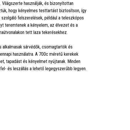
ilágszerte használják, és bizonyítottan
ük, hogy kényelmes testtartást biztosítson, így
szolgáló felszerelések, például a teleszkópos
úlyt teremtenek a kényelem, az élvezet és a
úraútvonalakon tett laza tekerésekhez.
s alkalmasak sárvédők, csomagtartók és
ndennapi használatra. A 700c méretű kerekek
et, tapadást és kényelmet nyújtanak. Minden
el- és leszállás a lehető legegyszerűbb legyen.