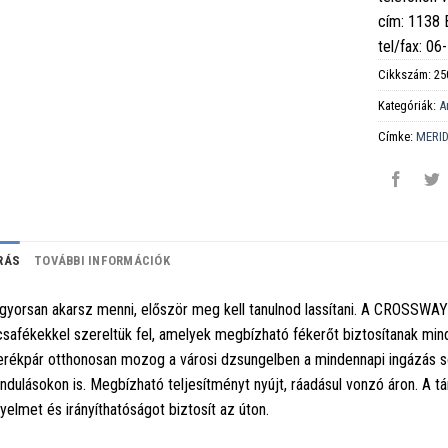
cím: 1138
tel/fax: 0
Cikkszám:
25
Kategóriák:
A
Címke:
MERI
RÁS
TOVÁBBI INFORMÁCIÓK
gyorsan akarsz menni, először meg kell tanulnod lassítani. A CROSSWAY 
csafékekkel szereltük fel, amelyek megbízható fékerőt biztosítanak mind
erékpár otthonosan mozog a városi dzsungelben a mindennapi ingázás sor
ándulásokon is. Megbízható teljesítményt nyújt, ráadásul vonzó áron. A tá
yelmet és irányíthatóságot biztosít az úton.