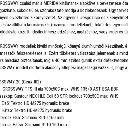
ROSSWAY család már a MERIDA kínálatának alapköve a bevezetése óta. V
bízható, sokoldalú és szórakoztató módja a közlekedésnek. Úgy tervezt
nyen élvezheted a környezetet. Az egyenes üléspozíció és a kényelmet 
la és az állítható kormányszár (bizonyos modelleknél), tökéletes egyens
oldalúság között. Ideális fitnesz edzéshez, ingázáshoz, vagy erdei és t
ROSSWAY modellek kiváló minőségű, könnyű alumíniumból készülnek, é
ámasztók felszerelésére is. Ezért tökéletes választást jelentenek a mi
rs haladást biztosítanak, míg a 40 mm széles gumik extra defektvédelm
SSWAY modell elérhető alacsony átlépési magasságú vázzal is, hogy a f
SSWAY 20 (Gen# III2)
: CROSSWAY TFS III alu 700x50C max. WHS 135×9 AST BSA BBR
eszkóp: Suntour NEX HLO Coil 63 STR lockout 700x50C max. WHS
 Első: Tektro HD-M275 hydraulic brake
 Hátsó: Tektro HD-M275 hydraulic brake
tárcsa Első: Shimano RT10 160 mm
tárcsa Hátsó: Shimano RT10 160 mm