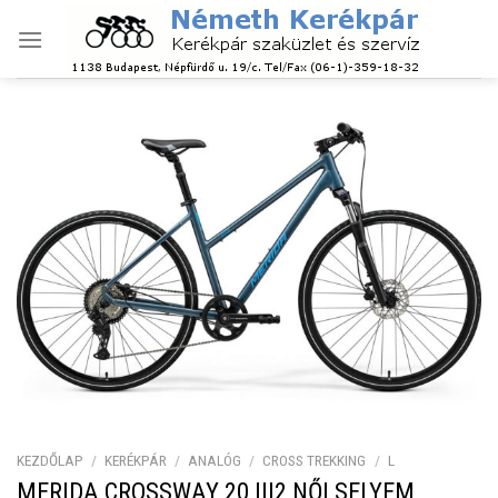
Skip
to
content
KEZDŐLAP
/
KERÉKPÁR
/
ANALÓG
/
CROSS TREKKING
/
L
MERIDA CROSSWAY 20 III2 NŐI SELYEM