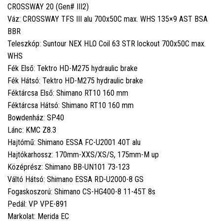
CROSSWAY 20 (Gen# III2)
Váz: CROSSWAY TFS III alu 700x50C max. WHS 135×9 AST BSA
BBR
Teleszkóp: Suntour NEX HLO Coil 63 STR lockout 700x50C max.
WHS
Fék Első: Tektro HD-M275 hydraulic brake
Fék Hátsó: Tektro HD-M275 hydraulic brake
Féktárcsa Első: Shimano RT10 160 mm
Féktárcsa Hátsó: Shimano RT10 160 mm
Bowdenház: SP40
Lánc: KMC Z8.3
Hajtómű: Shimano ESSA FC-U2001 40T alu
Hajtókarhossz: 170mm-XXS/XS/S, 175mm-M up
Középrész: Shimano BB-UN101 73-123
Váltó Hátsó: Shimano ESSA RD-U2000-8 GS
Fogaskoszorú: Shimano CS-HG400-8 11-45T 8s
Pedál: VP VPE-891
Markolat: Merida EC