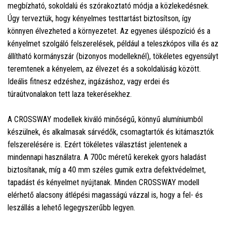
megbízható, sokoldalú és szórakoztató módja a közlekedésnek.
Úgy terveztük, hogy kényelmes testtartást biztosítson, így
könnyen élvezheted a környezetet. Az egyenes üléspozíció és a
kényelmet szolgáló felszerelések, például a teleszkópos villa és az
állítható kormányszár (bizonyos modelleknél), tökéletes egyensúlyt
teremtenek a kényelem, az élvezet és a sokoldalúság között.
Ideális fitnesz edzéshez, ingázáshoz, vagy erdei és
túraútvonalakon tett laza tekerésekhez.
A CROSSWAY modellek kiváló minőségű, könnyű alumíniumból
készülnek, és alkalmasak sárvédők, csomagtartók és kitámasztók
felszerelésére is. Ezért tökéletes választást jelentenek a
mindennapi használatra. A 700c méretű kerekek gyors haladást
biztosítanak, míg a 40 mm széles gumik extra defektvédelmet,
tapadást és kényelmet nyújtanak. Minden CROSSWAY modell
elérhető alacsony átlépési magasságú vázzal is, hogy a fel- és
leszállás a lehető legegyszerűbb legyen.