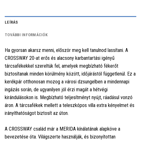
LEÍRÁS
TOVÁBBI INFORMÁCIÓK
Ha gyorsan akarsz menni, először meg kell tanulnod lassítani. A
CROSSWAY 20-at erős és alacsony karbantartási igényű
tárcsafékekkel szereltük fel, amelyek megbízható fékerőt
biztosítanak minden körülmény között, időjárástól függetlenül. Ez a
kerékpár otthonosan mozog a városi dzsungelben a mindennapi
ingázás során, de ugyanilyen jól érzi magát a hétvégi
kirándulásokon is. Megbízható teljesítményt nyújt, ráadásul vonzó
áron. A tárcsafékek mellett a teleszkópos villa extra kényelmet és
irányíthatóságot biztosít az úton.
A CROSSWAY család már a MERIDA kínálatának alapköve a
bevezetése óta. Világszerte használják, és bizonyítottan