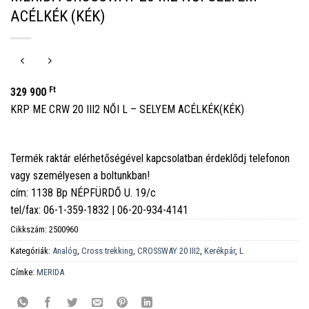
ACÉLKÉK (KÉK)
Ft
329 900
KRP ME CRW 20 III2 NŐI L – SELYEM ACÉLKÉK(KÉK)
Termék raktár elérhetőségével kapcsolatban érdeklődj telefonon
vagy személyesen a boltunkban!
cím: 1138 Bp NÉPFÜRDŐ U. 19/c
tel/fax: 06-1-359-1832 | 06-20-934-4141
Cikkszám:
2500960
Kategóriák:
Analóg
,
Cross trekking
,
CROSSWAY 20 III2
,
Kerékpár
,
L
Címke:
MERIDA