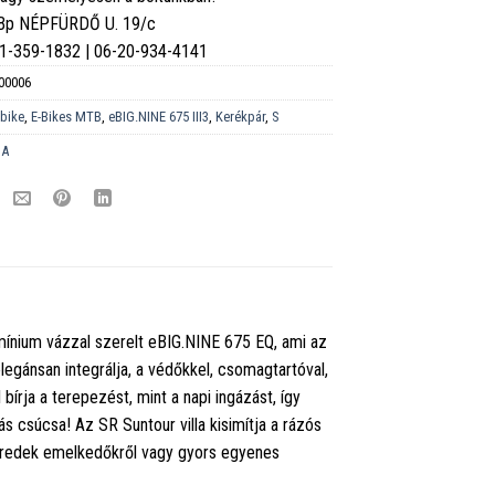
 Bp NÉPFÜRDŐ U. 19/c
6-1-359-1832 | 06-20-934-4141
00006
-bike
,
E-Bikes MTB
,
eBIG.NINE 675 III3
,
Kerékpár
,
S
DA
ínium vázzal szerelt eBIG.NINE 675 EQ, ami az
gánsan integrálja, a védőkkel, csomagtartóval,
bírja a terepezést, mint a napi ingázást, így
s csúcsa! Az SR Suntour villa kisimítja a rázós
 meredek emelkedőkről vagy gyors egyenes