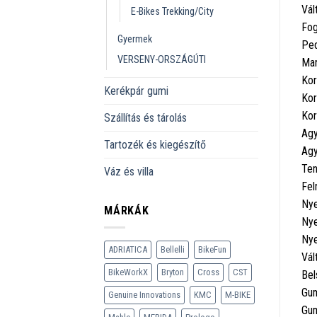
Vál
E-Bikes Trekking/City
Fog
Gyermek
Ped
VERSENY-ORSZÁGÚTI
Mar
Kor
Kerékpár gumi
Kor
Kor
Szállítás és tárolás
Agy
Tartozék és kiegészítő
Agy
Ten
Váz és villa
Fel
Nye
MÁRKÁK
Nye
Nye
ADRIATICA
Bellelli
BikeFun
Vál
BikeWorkX
Bryton
Cross
CST
Bel
Gum
Genuine Innovations
KMC
M-BIKE
Gum