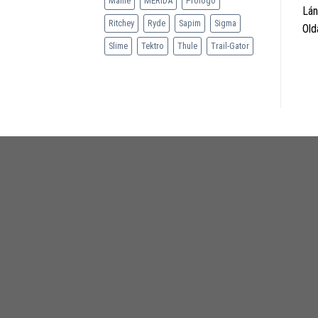
Mahle
MERIDA
Prologo
Lán
Ritchey
Ryde
Sapim
Sigma
Old
Slime
Tektro
Thule
Trail-Gator