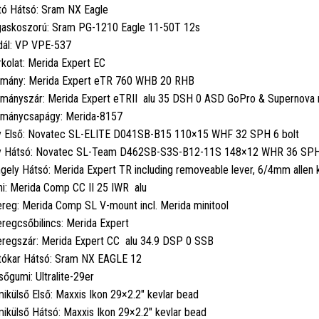
tó Hátsó: Sram NX Eagle
askoszorú: Sram PG-1210 Eagle 11-50T 12s
ál: VP VPE-537
kolat: Merida Expert EC
mány: Merida Expert eTR 760 WHB 20 RHB
mányszár: Merida Expert eTRII alu 35 DSH 0 ASD GoPro & Supernova
mánycsapágy: Merida-8157
 Első: Novatec SL-ELITE D041SB-B15 110×15 WHF 32 SPH 6 bolt
 Hátsó: Novatec SL-Team D462SB-S3S-B12-11S 148×12 WHR 36 SPH 
gely Hátsó: Merida Expert TR including removeable lever, 6/4mm allen
ni: Merida Comp CC II 25 IWR alu
reg: Merida Comp SL V-mount incl. Merida minitool
regcsőbilincs: Merida Expert
regszár: Merida Expert CC alu 34.9 DSP 0 SSB
tókar Hátsó: Sram NX EAGLE 12
sőgumi: Ultralite-29er
ikülső Első: Maxxis Ikon 29×2.2" kevlar bead
ikülső Hátsó: Maxxis Ikon 29×2.2" kevlar bead