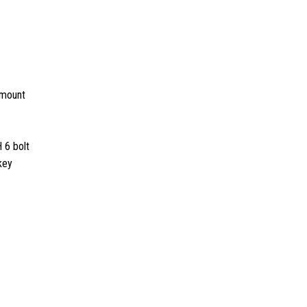
 mount
6 bolt
 key