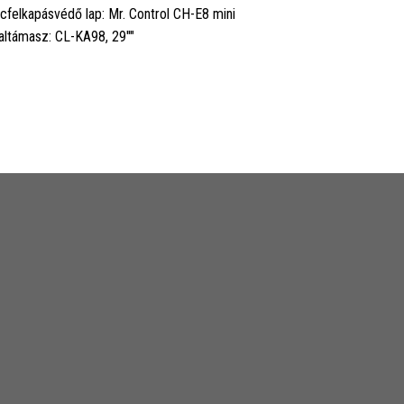
cfelkapásvédő lap: Mr. Control CH-E8 mini
altámasz: CL-KA98, 29""