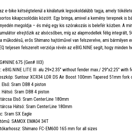
az e-bike kétségtelenül a kínálatunk legsokoldalúbb tagja, amely tökéle
portos kikapcsolódás között. Egy bringa, amivel a kemény terepnek is bá
nyedén megoldja – és még egy kis szórakozás is belefér közben. A mi
umulátor elrejtőzik az alsócsőben, míg az alapmodellek félig integrált, 
a műkodésű, erős Shimano hajtóművel van felszerelve, ami bármilyen em
EQ teljesen felszerelt verziója révén az eBIG.NINE segít, hogy minden 
G#NINE 675 (Gen# III3)
: eBIG.NINE LITE III alu 29×2.35" without fender max./ 29"x2.25" wit
eszkóp: Suntour XCR34 LOR DS Air Boost 100mm Tapered 51mm fork 
 Első: Sram DB8 4 piston
 Hátsó: Sram DB8 4 piston
tárcsa Első: Sram CenterLine 180mm
tárcsa Hátsó: Sram CenterLine 180mm
c: Sram SX Eagle
jtómű: SAMOX EMA04 34T
tókarhossz: Shimano FC-EM600 165 mm for all sizes