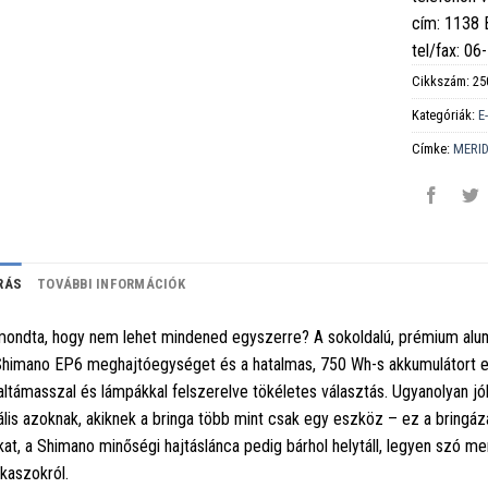
cím: 1138
tel/fax: 0
Cikkszám:
25
Kategóriák:
E
Címke:
MERI
RÁS
TOVÁBBI INFORMÁCIÓK
mondta, hogy nem lehet mindened egyszerre? A sokoldalú, prémium alum
Shimano EP6 meghajtóegységet és a hatalmas, 750 Wh-s akkumulátort ele
altámasszal és lámpákkal felszerelve tökéletes választás. Ugyanolyan jól 
ális azoknak, akiknek a bringa több mint csak egy eszköz – ez a bringázá
kat, a Shimano minőségi hajtáslánca pedig bárhol helytáll, legyen szó
kaszokról.