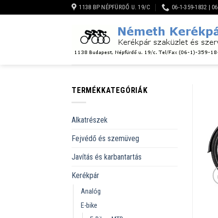
Skip
1138 BP NÉPFÜRDŐ U. 19/C
06-1-359-1832 | 0
to
content
TERMÉKKATEGÓRIÁK
Alkatrészek
Fejvédő és szemüveg
Javítás és karbantartás
Kerékpár
Analóg
E-bike