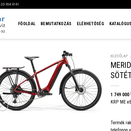
6-20-934-4141
FŐOLDAL
BEMUTATKOZÁS
ELÉRHETŐSÉG
KATALÓGU
KEZDŐLAP
MERID
SÖTÉT
1 749 000
KRP ME eB
Termék rak
telefonon 