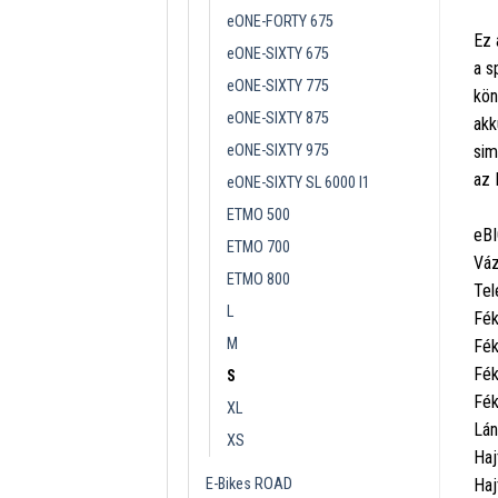
eONE-FORTY 675
Ez 
eONE-SIXTY 675
a s
eONE-SIXTY 775
kön
eONE-SIXTY 875
akk
eONE-SIXTY 975
sim
az 
eONE-SIXTY SL 6000 I1
ETMO 500
eBI
ETMO 700
Váz
ETMO 800
Tel
L
Fék
M
Fék
Fék
S
Fék
XL
Lán
XS
Ha
E-Bikes ROAD
Haj