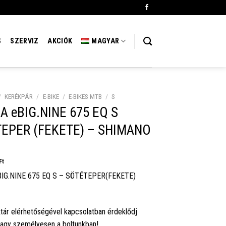
S
SZERVIZ
AKCIÓK
MAGYAR
/
KERÉKPÁR
/
E-BIKE
/
E-BIKES MTB
/
S
A eBIG.NINE 675 EQ S
EPER (FEKETE) – SHIMANO
Ft
IG.NINE 675 EQ S – SÖTÉTEPER(FEKETE)
tár elérhetőségével kapcsolatban érdeklődj
vagy személyesen a boltunkban!