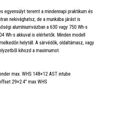
tes egyensúlyt teremt a mindennapi praktikum és
tran nekivághatsz, de a munkába járást is
nőségi alumíniumvázban a 630 vagy 750 Wh-s
504 Wh-s akkuval is elérhetők. Minden modell
elkedőn helytáll. A sárvédők, oldaltámasz, vagy
helyzetből kihozd a maximumot.
h fender max. WHS 148×12 AST intube
offset 29×2.4" max WHS