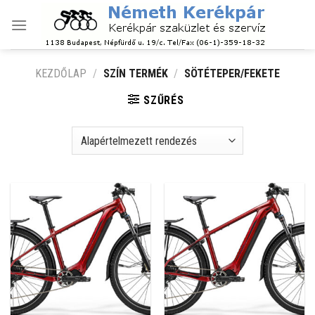
Skip
to
content
KEZDŐLAP
/
SZÍN TERMÉK
/
SÖTÉTEPER/FEKETE
SZŰRÉS