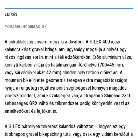
LEÍRÁS
TOVÁBBI INFORMÁCIÓK
A sokoldalúság sosem megy ki a divatból. A SILEX 400 igazi
kalandra kész gravel bringa, ami ugyanúgy megállja a helyét egy
rázós ingázás során, mint a téli edzőkörökön. Erős alumínium váza,
könnyű karbon villája és hatalmas gumiférőhelye (700×45 mm,
vagy sárvédővel akár 42 mm) minden helyzetben előnyt ad. A
mountain bike-ihlette geometria terepen extra magabiztosságot
nyújt, a rengeteg rögzítési pont segítségével könnyen magaddal
vihetsz mindent, amire szükséged van, a strapabíró Shimano 2×10
sebességes GRX váltó és fékrendszer pedig könnyedén veszi az
emelkedőket és lejtőket is.
A SILEX bármilyen tekerést kalanddá változtat – legyen az egy
többnapos gravel bikepacking túra, vagy csak egy vidám kerülőút a