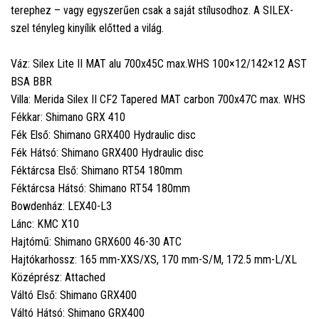
terephez – vagy egyszerűen csak a saját stílusodhoz. A SILEX-
szel tényleg kinyílik előtted a világ.
Váz: Silex Lite II MAT alu 700x45C max.WHS 100×12/142×12 AST
BSA BBR
Villa: Merida Silex II CF2 Tapered MAT carbon 700x47C max. WHS
Fékkar: Shimano GRX 410
Fék Első: Shimano GRX400 Hydraulic disc
Fék Hátsó: Shimano GRX400 Hydraulic disc
Féktárcsa Első: Shimano RT54 180mm
Féktárcsa Hátsó: Shimano RT54 180mm
Bowdenház: LEX40-L3
Lánc: KMC X10
Hajtómű: Shimano GRX600 46-30 ATC
Hajtókarhossz: 165 mm-XXS/XS, 170 mm-S/M, 172.5 mm-L/XL
Középrész: Attached
Váltó Első: Shimano GRX400
Váltó Hátsó: Shimano GRX400