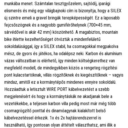
munkába menet. Számtalan tesztgyőzelem, sajtódíj, iparági
elismerés és még egy világbajnoki cím is bizonyítja, hogy a SILEX
új szintre emeli a gravel bringák terepképességét. Ez a laposabb
fejcsőszögnek és a nagyobb gumiférőhelynek (700×45 mm,
sárvédővel is akár 42 mm) köszönhető. A magabiztos, mountain
bike ihlette kezelhetőséget ötvöztük a mindenfelületű
sokoldalúsággal, így a SILEX stabil, ha csomagokkal megpakolva
mész, de gyors és játékos, ha odalépsz neki. Karbon és alumínium
vázas változatban is elérhető, így minden költségkerethez van
megfelelő modell, de mindegyikben közös a rengeteg rögzítési
pont kulacstartóknak, villás rögzítőknek és kiegészítőknek – vagyis
mindaz, amitől ez a kormánytépős mindenes ennyire sokoldalú.
Hozzáadtuk a letisztult WIRE PORT kábelvezetést a szebb
megjelenésért és hogy a kormánytáskák ne akadjanak bele a
vezetékekbe, a teljesen karbon villa pedig most már még több
csomagrögzítő ponttal és dinamóagynak kialakított belső
kábelvezetéssel érkezik. 1x és 2x hajtásrendszerrel is
használható, így pontosan olyan áttételt választhatsz, ami illik a