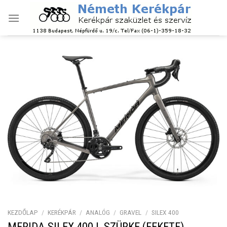
Skip
to
content
KEZDŐLAP
/
KERÉKPÁR
/
ANALÓG
/
GRAVEL
/
SILEX 400
MERIDA SILEX 400 L SZÜRKE (FEKETE)