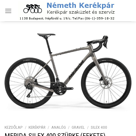
Skip
to
content
KEZDŐLAP
/
KERÉKPÁR
/
ANALÓG
/
GRAVEL
/
SILEX 400
MERIDA SILEX 400 SZÜRKE (FEKETE)