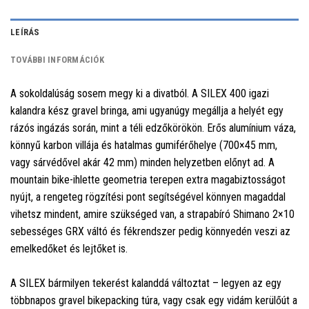
LEÍRÁS
TOVÁBBI INFORMÁCIÓK
A sokoldalúság sosem megy ki a divatból. A SILEX 400 igazi
kalandra kész gravel bringa, ami ugyanúgy megállja a helyét egy
rázós ingázás során, mint a téli edzőkörökön. Erős alumínium váza,
könnyű karbon villája és hatalmas gumiférőhelye (700×45 mm,
vagy sárvédővel akár 42 mm) minden helyzetben előnyt ad. A
mountain bike-ihlette geometria terepen extra magabiztosságot
nyújt, a rengeteg rögzítési pont segítségével könnyen magaddal
vihetsz mindent, amire szükséged van, a strapabíró Shimano 2×10
sebességes GRX váltó és fékrendszer pedig könnyedén veszi az
emelkedőket és lejtőket is.
A SILEX bármilyen tekerést kalanddá változtat – legyen az egy
többnapos gravel bikepacking túra, vagy csak egy vidám kerülőút a