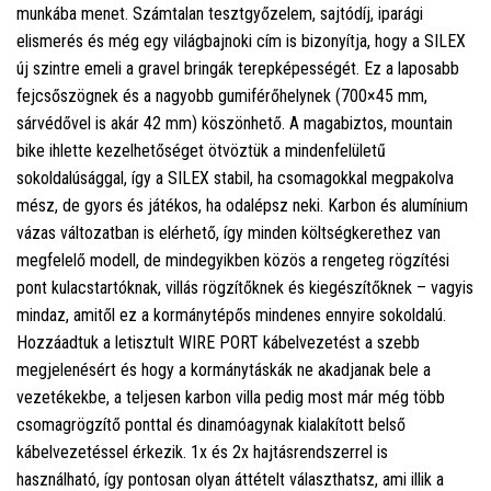
munkába menet. Számtalan tesztgyőzelem, sajtódíj, iparági
elismerés és még egy világbajnoki cím is bizonyítja, hogy a SILEX
új szintre emeli a gravel bringák terepképességét. Ez a laposabb
fejcsőszögnek és a nagyobb gumiférőhelynek (700×45 mm,
sárvédővel is akár 42 mm) köszönhető. A magabiztos, mountain
bike ihlette kezelhetőséget ötvöztük a mindenfelületű
sokoldalúsággal, így a SILEX stabil, ha csomagokkal megpakolva
mész, de gyors és játékos, ha odalépsz neki. Karbon és alumínium
vázas változatban is elérhető, így minden költségkerethez van
megfelelő modell, de mindegyikben közös a rengeteg rögzítési
pont kulacstartóknak, villás rögzítőknek és kiegészítőknek – vagyis
mindaz, amitől ez a kormánytépős mindenes ennyire sokoldalú.
Hozzáadtuk a letisztult WIRE PORT kábelvezetést a szebb
megjelenésért és hogy a kormánytáskák ne akadjanak bele a
vezetékekbe, a teljesen karbon villa pedig most már még több
csomagrögzítő ponttal és dinamóagynak kialakított belső
kábelvezetéssel érkezik. 1x és 2x hajtásrendszerrel is
használható, így pontosan olyan áttételt választhatsz, ami illik a