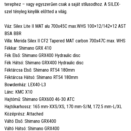
terephez – vagy egyszerűen csak a saját stílusodhoz. A SILEX-
szel tényleg kinyílik előtted a világ.
Váz: Silex Lite II MAT alu 700x45C max.WHS 100×12/142×12 AST
BSA BBR
Villa: Merida Silex II CF2 Tapered MAT carbon 700x47C max. WHS
Fékkar: Shimano GRX 410
Fék Első: Shimano GRX400 Hydraulic disc
Fék Hátsó: Shimano GRX400 Hydraulic disc
Féktárcsa Első: Shimano RT54 180mm
Féktárcsa Hátsó: Shimano RT54 180mm
Bowdenház: LEX40-L3
Lánc: KMC X10
Hajtómű: Shimano GRX600 46-30 ATC
Hajtókarhossz: 165 mm-XXS/XS, 170 mm-S/M, 172.5 mm-L/XL
Középrész: Attached
Váltó Első: Shimano GRX400
Váltó Hátsó: Shimano GRX400