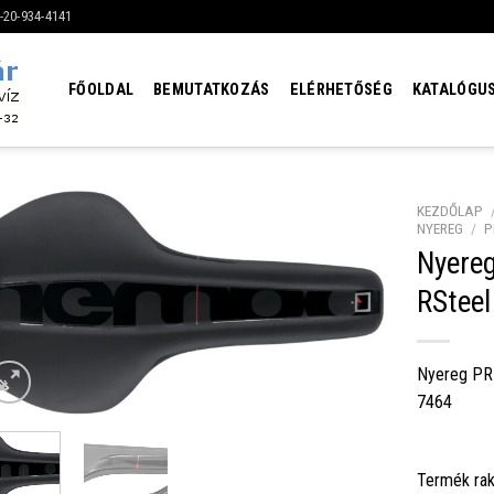
6-20-934-4141
FŐOLDAL
BEMUTATKOZÁS
ELÉRHETŐSÉG
KATALÓGU
KEZDŐLAP
NYEREG
/
P
Nyere
RSteel
Nyereg PR
7464
Termék rak