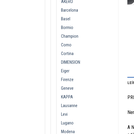
AKERO
Barcelona
Basel
Bormio
Champion
Como
Cortina
DIMENSION
Eiger
Firenze
LEÍ
Geneve
KAPPA
PR
Lausanne
Nem
Levi
Lugano
A N
Modena