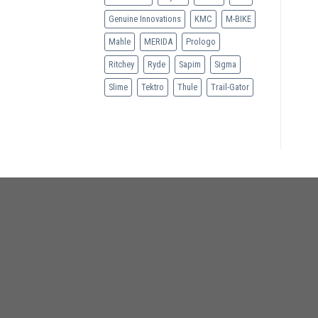
Genuine Innovations
KMC
M-BIKE
Mahle
MERIDA
Prologo
Ritchey
Ryde
Sapim
Sigma
Slime
Tektro
Thule
Trail-Gator