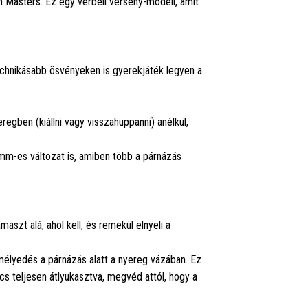
n Masters. Ez egy vérbeli verseny-modell, amit
chnikásabb ösvényeken is gyerekjáték legyen a
egben (kiállni vagy visszahuppanni) anélkül,
mm-es változat is, amiben több a párnázás
zt alá, ahol kell, és remekül elnyeli a
élyedés a párnázás alatt a nyereg vázában. Ez
s teljesen átlyukasztva, megvéd attól, hogy a