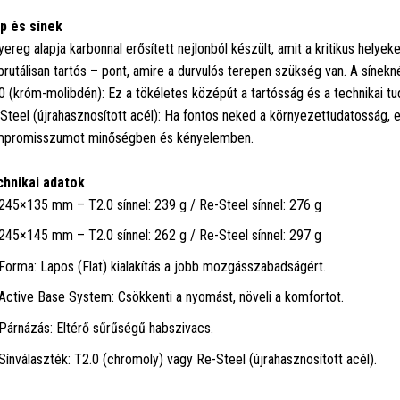
p és sínek
yereg alapja karbonnal erősített nejlonból készült, amit a kritikus helye
brutálisan tartós – pont, amire a durvulós terepen szükség van. A sínekn
0 (króm-molibdén): Ez a tökéletes középút a tartósság és a technikai tu
Steel (újrahasznosított acél): Ha fontos neked a környezettudatosság, 
promisszumot minőségben és kényelemben.
hnikai adatok
245×135 mm – T2.0 sínnel: 239 g / Re-Steel sínnel: 276 g
245×145 mm – T2.0 sínnel: 262 g / Re-Steel sínnel: 297 g
Forma: Lapos (Flat) kialakítás a jobb mozgásszabadságért.
Active Base System: Csökkenti a nyomást, növeli a komfortot.
Párnázás: Eltérő sűrűségű habszivacs.
Sínválaszték: T2.0 (chromoly) vagy Re-Steel (újrahasznosított acél).