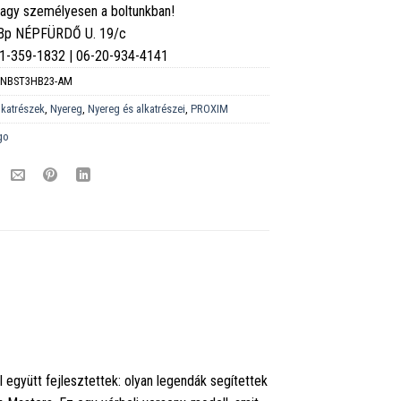
vagy személyesen a boltunkban!
 Bp NÉPFÜRDŐ U. 19/c
6-1-359-1832 | 06-20-934-4141
NBST3HB23-AM
lkatrészek
,
Nyereg
,
Nyereg és alkatrészei
,
PROXIM
go
együtt fejlesztettek: olyan legendák segítettek