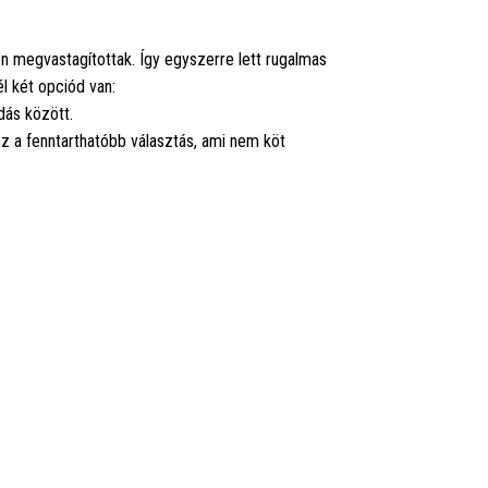
ken megvastagítottak. Így egyszerre lett rugalmas
él két opciód van:
dás között.
ez a fenntarthatóbb választás, ami nem köt