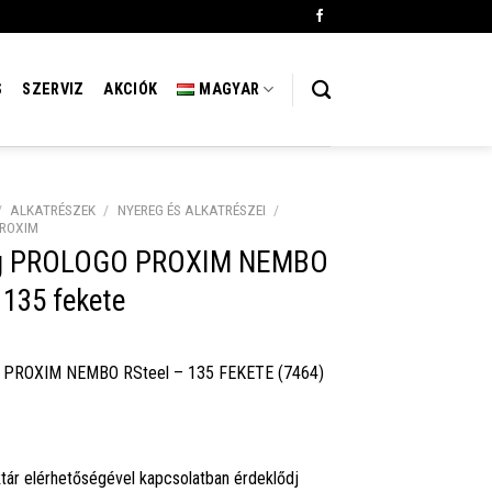
S
SZERVIZ
AKCIÓK
MAGYAR
/
ALKATRÉSZEK
/
NYEREG ÉS ALKATRÉSZEI
/
ROXIM
g PROLOGO PROXIM NEMBO
 135 fekete
 PROXIM NEMBO RSteel – 135 FEKETE (7464)
tár elérhetőségével kapcsolatban érdeklődj