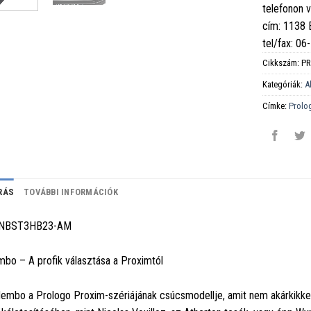
telefonon 
cím: 1138
tel/fax: 0
Cikkszám:
PR
Kategóriák:
A
Címke:
Prolo
RÁS
TOVÁBBI INFORMÁCIÓK
NBST3HB23-AM
bo – A profik választása a Proximtól
embo a Prologo Proxim-szériájának csúcsmodellje, amit nem akárkikkel 