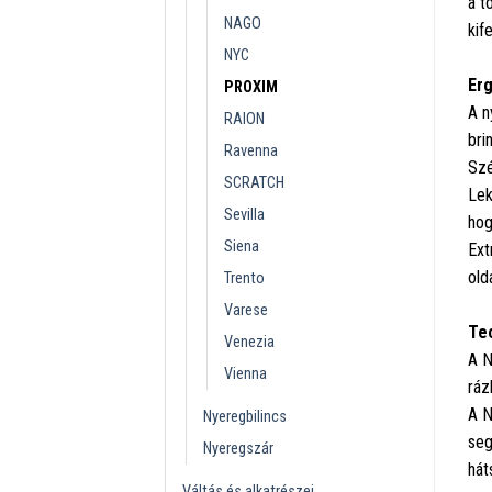
a t
NAGO
kif
NYC
Erg
PROXIM
A n
RAION
bri
Ravenna
Szé
SCRATCH
Lek
Sevilla
hog
Siena
Ext
olda
Trento
Varese
Tec
Venezia
A N
Vienna
ráz
A N
Nyeregbilincs
seg
Nyeregszár
hát
Váltás és alkatrészei