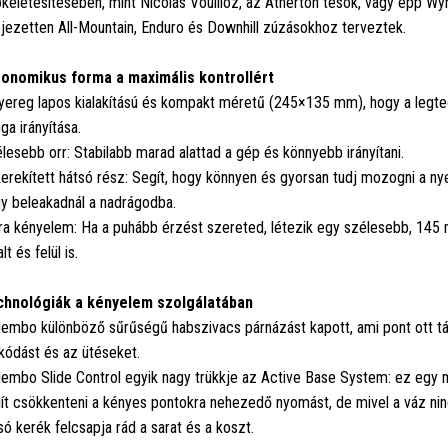
ökéletesítésében, mint Nicolas Vouilloz, az Atherton tesók, vagy épp Wy
ejezetten All-Mountain, Enduro és Downhill zúzásokhoz terveztek.
onomikus forma a maximális kontrollért
yereg lapos kialakítású és kompakt méretű (245×135 mm), hogy a legte
nga irányítása.
lesebb orr: Stabilabb marad alattad a gép és könnyebb irányítani.
erekített hátsó rész: Segít, hogy könnyen és gyorsan tudj mozogni a nyer
y beleakadnál a nadrágodba.
ra kényelem: Ha a puhább érzést szereted, létezik egy szélesebb, 145 
lt és felül is.
hnológiák a kényelem szolgálatában
embo különböző sűrűségű habszivacs párnázást kapott, ami pont ott támas
kódást és az ütéseket.
embo Slide Control egyik nagy trükkje az Active Base System: ez egy m
ít csökkenteni a kényes pontokra nehezedő nyomást, de mivel a váz ninc
só kerék felcsapja rád a sarat és a koszt.