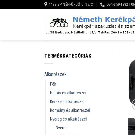
Skip
1138 BP NÉPFÜRDŐ U. 19/C
06-1-359-1832 | 0
to
content
TERMÉKKATEGÓRIÁK
Alkatrészek
Fék
Hajtás és alkatrészei
Kerék és alkatrészei
Kormány és alkatrészei
Nyereg és alkatrészei
Nyereg