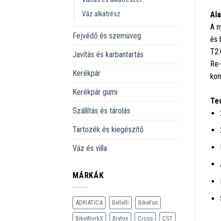
Váz alkatrész
Ala
A n
Fejvédő és szemüveg
és 
T2.
Javítás és karbantartás
Re-
Kerékpár
kom
Kerékpár gumi
Tec
Szállítás és tárolás
Tartozék és kiegészítő
Váz és villa
MÁRKÁK
ADRIATICA
Bellelli
BikeFun
BikeWorkX
Bryton
Cross
CST