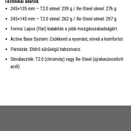
Technikai adatok
245×135 mm – T2.0 sínnel: 239 g / Re-Steel sínnel: 276 g
245×145 mm – T2.0 sínnel: 262 g / Re-Steel sínnel: 297 g
Forma: Lapos (Flat) kialakítás a jobb mozgásszabadságért.
Active Base System: Csökkenti a nyomást, növeli a komfortot.
Párnázás: Eltérő sűrűségű habszivacs.
Sínválaszték: T2.0 (chromoly) vagy Re-Steel (újrahasznosított
acél).