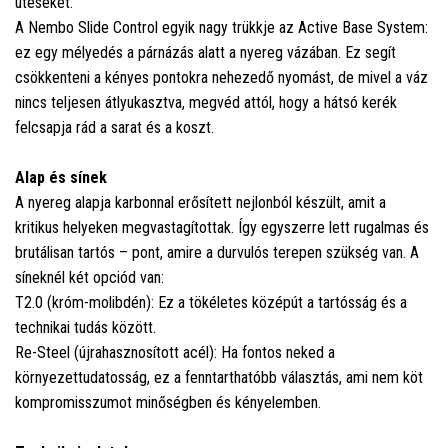
ütéseket.
A Nembo Slide Control egyik nagy trükkje az Active Base System:
ez egy mélyedés a párnázás alatt a nyereg vázában. Ez segít
csökkenteni a kényes pontokra nehezedő nyomást, de mivel a váz
nincs teljesen átlyukasztva, megvéd attól, hogy a hátsó kerék
felcsapja rád a sarat és a koszt.
Alap és sínek
A nyereg alapja karbonnal erősített nejlonból készült, amit a
kritikus helyeken megvastagítottak. Így egyszerre lett rugalmas és
brutálisan tartós – pont, amire a durvulós terepen szükség van. A
síneknél két opciód van:
T2.0 (króm-molibdén): Ez a tökéletes középút a tartósság és a
technikai tudás között.
Re-Steel (újrahasznosított acél): Ha fontos neked a
környezettudatosság, ez a fenntarthatóbb választás, ami nem köt
kompromisszumot minőségben és kényelemben.