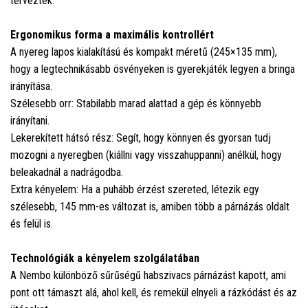
terveztek.
Ergonomikus forma a maximális kontrollért
A nyereg lapos kialakítású és kompakt méretű (245×135 mm),
hogy a legtechnikásabb ösvényeken is gyerekjáték legyen a bringa
irányítása.
Szélesebb orr: Stabilabb marad alattad a gép és könnyebb
irányítani.
Lekerekített hátsó rész: Segít, hogy könnyen és gyorsan tudj
mozogni a nyeregben (kiállni vagy visszahuppanni) anélkül, hogy
beleakadnál a nadrágodba.
Extra kényelem: Ha a puhább érzést szereted, létezik egy
szélesebb, 145 mm-es változat is, amiben több a párnázás oldalt
és felül is.
Technológiák a kényelem szolgálatában
A Nembo különböző sűrűségű habszivacs párnázást kapott, ami
pont ott támaszt alá, ahol kell, és remekül elnyeli a rázkódást és az