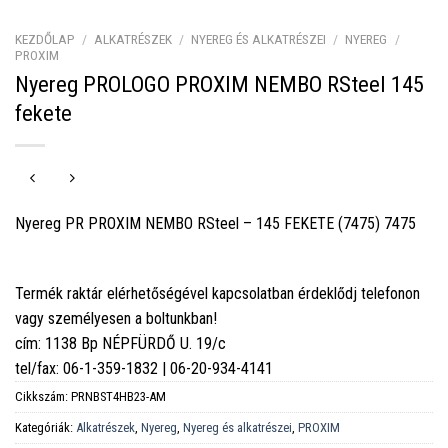
KEZDŐLAP
/
ALKATRÉSZEK
/
NYEREG ÉS ALKATRÉSZEI
/
NYEREG
/
PROXIM
Nyereg PROLOGO PROXIM NEMBO RSteel 145
fekete
Nyereg PR PROXIM NEMBO RSteel – 145 FEKETE (7475) 7475
Termék raktár elérhetőségével kapcsolatban érdeklődj telefonon
vagy személyesen a boltunkban!
cím: 1138 Bp NÉPFÜRDŐ U. 19/c
tel/fax: 06-1-359-1832 | 06-20-934-4141
Cikkszám:
PRNBST4HB23-AM
Kategóriák:
Alkatrészek
,
Nyereg
,
Nyereg és alkatrészei
,
PROXIM