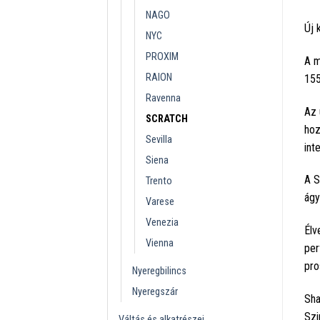
NAGO
Új 
NYC
PROXIM
A m
RAION
155
Ravenna
Az 
SCRATCH
hoz
Sevilla
int
Siena
A S
Trento
ágy
Varese
Venezia
Élv
Vienna
per
pro
Nyeregbilincs
Nyeregszár
Sha
Szi
Váltás és alkatrészei