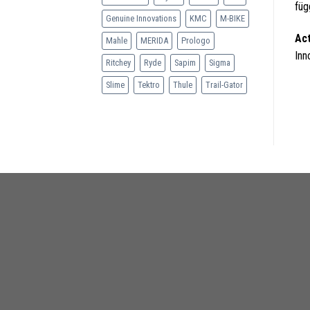
füg
Genuine Innovations
KMC
M-BIKE
Act
Mahle
MERIDA
Prologo
Inn
Ritchey
Ryde
Sapim
Sigma
Slime
Tektro
Thule
Trail-Gator