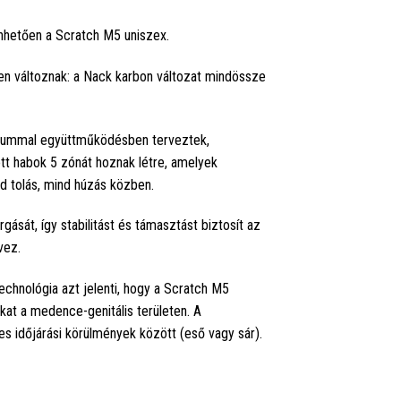
nhetően a Scratch M5 uniszex.
n változnak: a Nack karbon változat mindössze
nikummal együttműködésben terveztek,
ott habok 5 zónát hoznak létre, amelyek
d tolás, mind húzás közben.
ását, így stabilitást és támasztást biztosít az
vez.
echnológia azt jelenti, hogy a Scratch M5
kat a medence-genitális területen. A
s időjárási körülmények között (eső vagy sár).