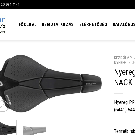
6-20-934-4141
FŐOLDAL
BEMUTATKOZÁS
ELÉRHETŐSÉG
KATALÓGU
KEZDŐLAP
NYEREG
/
S
Nyere
NACK 
Nyereg PR
(6441) 64
Termék rak