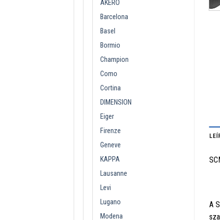
AKERO
Barcelona
Basel
Bormio
Champion
Como
Cortina
DIMENSION
Eiger
Firenze
LEÍ
Geneve
KAPPA
SC
Lausanne
Levi
Lugano
A S
Modena
sza