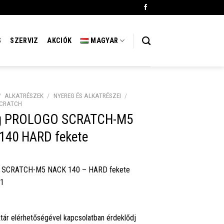
S
SZERVIZ
AKCIÓK
MAGYAR
/
ALKATRÉSZEK
/
NYEREG ÉS ALKATRÉSZEI
/
CRATCH
g PROLOGO SCRATCH-M5
140 HARD fekete
 SCRATCH-M5 NACK 140 – HARD fekete
41
tár elérhetőségével kapcsolatban érdeklődj