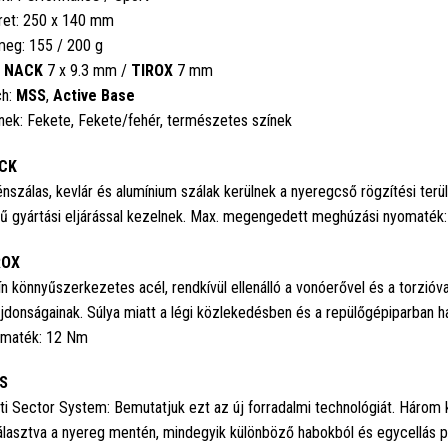
et: 250 x 140 mm
eg: 155 / 200 g
:
NACK
7 x 9.3 mm /
TIROX
7 mm
ch:
MSS
,
Active
Base
nek: Fekete, Fekete/fehér, természetes színek
CK
nszálas, kevlár és alumínium szálak kerülnek a nyeregcső rögzítési terü
ű gyártási eljárással kezelnek. Max. megengedett meghúzási nyomaték
ROX
ín könnyűszerkezetes acél, rendkívül ellenálló a vonóerővel és a torzióv
ajdonságainak. Súlya miatt a légi közlekedésben és a repülőgépiparban
maték: 12 Nm
S
ti Sector System: Bemutatjuk ezt az új forradalmi technológiát. Három
álasztva a nyereg mentén, mindegyik különböző habokból és egycellás pá