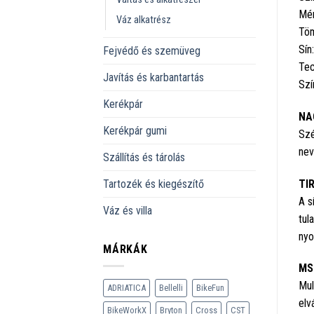
Mér
Váz alkatrész
Töm
Sín
Fejvédő és szemüveg
Te
Javítás és karbantartás
Szí
Kerékpár
NA
Kerékpár gumi
Szé
nev
Szállítás és tárolás
TI
Tartozék és kiegészítő
A s
Váz és villa
tul
nyo
MÁRKÁK
MS
Mul
ADRIATICA
Bellelli
BikeFun
elv
BikeWorkX
Bryton
Cross
CST