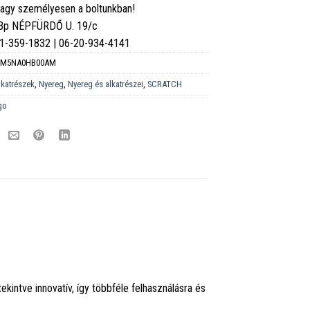
vagy személyesen a boltunkban!
 Bp NÉPFÜRDŐ U. 19/c
6-1-359-1832 | 06-20-934-4141
CM5NA0HB00AM
lkatrészek
,
Nyereg
,
Nyereg és alkatrészei
,
SCRATCH
go
kintve innovatív, így többféle felhasználásra és