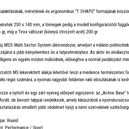
kialakításának, méretének és ergonomikus "T SHAPE" formájának köszö
éretek 250 x 140 mm, a tömegek pedig a modell konfigurációtól függőe
 gr, míg a Tirox változat (könnyű ötvözött acél) 200 gr.
új MSS-Multi Sector System ülésrendszer, amelyet a milánói politech
zájárul a jobb kényelemhez és a teljesítményhez. Az aktív és elválaszt
elligens és egyéni módon működnek, elősegítve a normál pedálozást min
cratch M5 lekerekített alakja lehetővé teszi a medence természetes forg
éki régió számára; a nyomás nagyobb felületen való eloszlásának is ked
ezze a nyitott és egy zárt nyereg előnyeit egyszerre: az „Active Base” t
forált, de bevont talppal rendelkezik, amely kiküszöböli a nyomáscsúcso
sztatazárás emellett jobb védelmet nyújt a nemi szerveknek szélsősége
pe: Round
nt: Performance / Sport