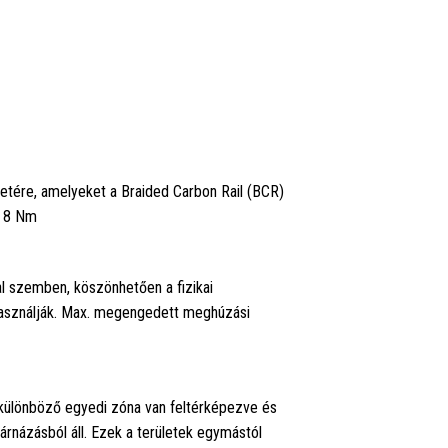
letére, amelyeket a Braided Carbon Rail (BCR)
: 8 Nm
al szemben, köszönhetően a fizikai
 használják. Max. megengedett meghúzási
 különböző egyedi zóna van feltérképezve és
rnázásból áll. Ezek a területek egymástól