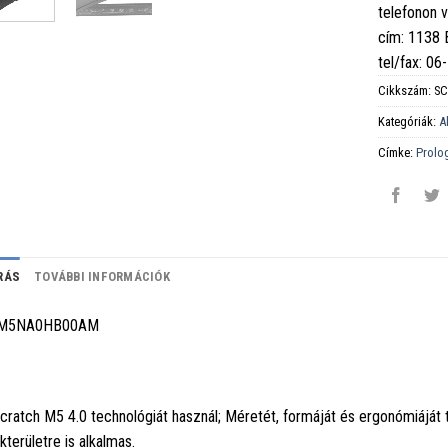
telefonon 
cím: 1138
tel/fax: 0
Cikkszám:
S
Kategóriák:
A
Címke:
Prolo
RÁS
TOVÁBBI INFORMÁCIÓK
M5NA0HB00AM
cratch M5 4.0 technológiát használ; Méretét, formáját és ergonómiáját te
kterületre is alkalmas.