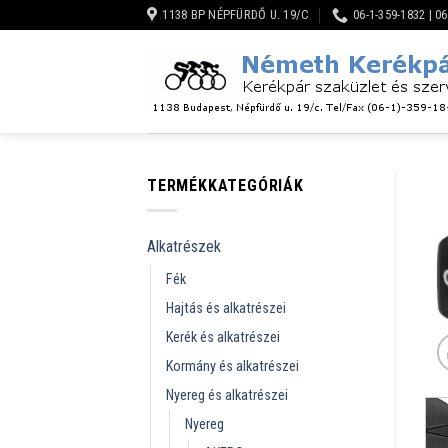
Skip
1138 BP NÉPFÜRDŐ U. 19/C
06-1-359-1832 | 0
to
content
TERMÉKKATEGÓRIÁK
Alkatrészek
Fék
Hajtás és alkatrészei
Kerék és alkatrészei
Kormány és alkatrészei
Nyereg és alkatrészei
Nyereg