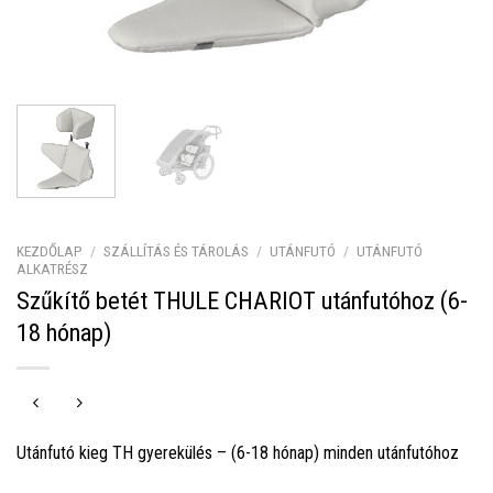
KEZDŐLAP
/
SZÁLLÍTÁS ÉS TÁROLÁS
/
UTÁNFUTÓ
/
UTÁNFUTÓ
ALKATRÉSZ
Szűkítő betét THULE CHARIOT utánfutóhoz (6-
18 hónap)
Utánfutó kieg TH gyerekülés – (6-18 hónap) minden utánfutóhoz