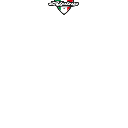
NÉMETH KERÉKPÁR SZAKÜZLET ÉS KERÉKPÁR
SZERVIZ
Cím:
1138 Bp NÉPFÜRDŐ U. 19/c
Tel/fax:
06-1-359-1832 | 06-20-934-4141