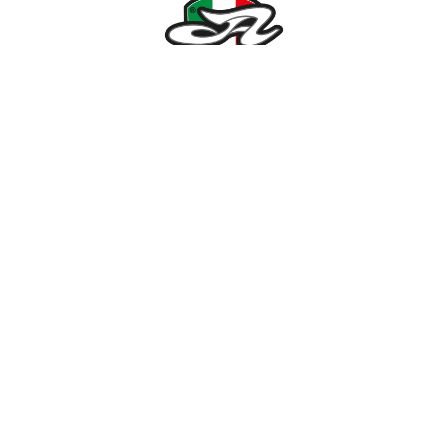
NÉMETH KERÉKPÁR SZAKÜZLET ÉS KERÉKPÁR
SZERVIZ