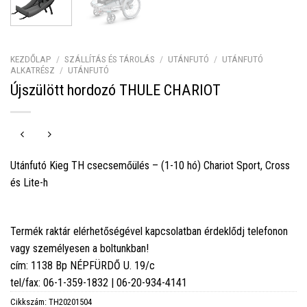
KEZDŐLAP
/
SZÁLLÍTÁS ÉS TÁROLÁS
/
UTÁNFUTÓ
/
UTÁNFUTÓ
ALKATRÉSZ
/
UTÁNFUTÓ
Újszülött hordozó THULE CHARIOT
Utánfutó Kieg TH csecsemőülés – (1-10 hó) Chariot Sport, Cross
és Lite-h
Termék raktár elérhetőségével kapcsolatban érdeklődj telefonon
vagy személyesen a boltunkban!
cím: 1138 Bp NÉPFÜRDŐ U. 19/c
tel/fax: 06-1-359-1832 | 06-20-934-4141
Cikkszám:
TH20201504