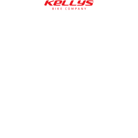
NÉMETH KERÉKPÁR SZAKÜZLET ÉS KERÉKPÁR
SZERVIZ
Cím:
1138 Bp NÉPFÜRDŐ U. 19/c
Tel/fax:
06-1-359-1832 | 06-20-934-4141
Email:
info@nemethkerekpar.hu
Nyári nyitva tartás
(Március 1. – Október 31.)
hétfő: 10:00-18:00
kedd: 11:00-18:00