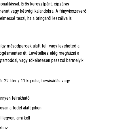
onalitással. Erős keresztpánt, cipzáras
 menet vagy hétvégi kalandokra. A fényvisszaverő
messé teszi, ha a bringáról leszállva is
 így másodpercek alatt fel- vagy leveheted a
ötyögésmentes út. Levételhez elég meghúzni a
tartóddal, vagy tökéletesen passzol bármelyik
 22 liter / 11 kg ruha, bevásárlás vagy
nnyen felrakható
san a fedél alatt pihen
 legyen, ami kell
akhoz