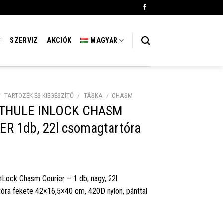
S
SZERVIZ
AKCIÓK
MAGYAR
/
TARTOZÉK ÉS KIEGÉSZÍTŐ
/
TÁSKA
/
CHASM
 THULE INLOCK CHASM
ER 1db, 22l csomagtartóra
nLock Chasm Courier – 1 db, nagy, 22l
óra fekete 42×16,5×40 cm, 420D nylon, pánttal