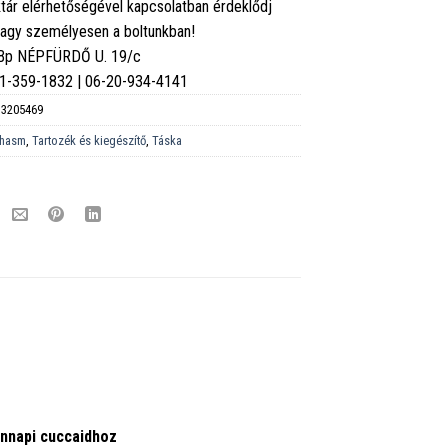
tár elérhetőségével kapcsolatban érdeklődj
vagy személyesen a boltunkban!
 Bp NÉPFÜRDŐ U. 19/c
6-1-359-1832 | 06-20-934-4141
3205469
hasm
,
Tartozék és kiegészítő
,
Táska
ennapi cuccaidhoz