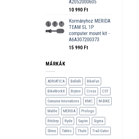
A2052000605
10 990
Ft
Kormányhoz MERIDA
TEAM SL 1P
computer mount kit -
A6A307200373
15 990
Ft
MÁRKÁK
ADRIATICA
Bellelli
BikeFun
BikeWorkX
Bryton
Cross
CST
Genuine Innovations
KMC
M-BIKE
Mahle
MERIDA
Prologo
Ritchey
Ryde
Sapim
Sigma
Slime
Tektro
Thule
Trail-Gator