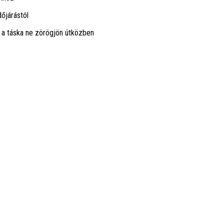
dőjárástól
y a táska ne zörögjön útközben