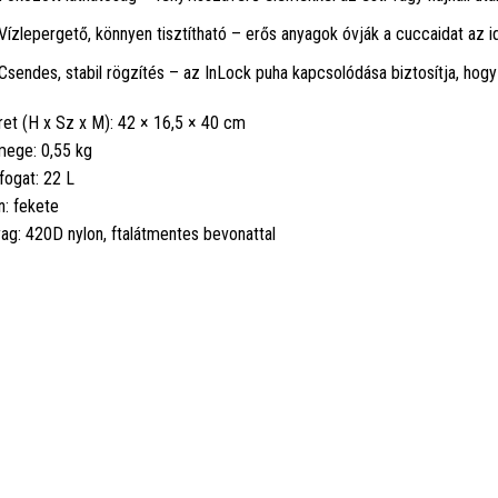
Vízlepergető, könnyen tisztítható – erős anyagok óvják a cuccaidat az i
Csendes, stabil rögzítés – az InLock puha kapcsolódása biztosítja, hog
et (H x Sz x M): 42 × 16,5 × 40 cm
ege: 0,55 kg
fogat: 22 L
n: fekete
ag: 420D nylon, ftalátmentes bevonattal