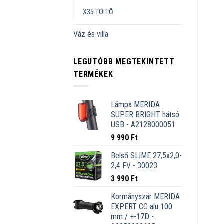
X35 TÖLTŐ
Váz és villa
LEGUTÓBB MEGTEKINTETT
TERMÉKEK
Lámpa MERIDA
SUPER BRIGHT hátsó
USB - A2128000051
9 990
Ft
Belső SLIME 27,5x2,0-
2,4 FV - 30023
3 990
Ft
Kormányszár MERIDA
EXPERT CC alu 100
mm / +-17D -