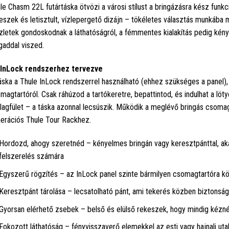
le Chasm 22L futártáska ötvözi a városi stílust a bringázásra kész funkci
eszek és letisztult, vízlepergető dizájn – tökéletes választás munkába
zletek gondoskodnak a láthatóságról, a fémmentes kialakítás pedig kényel
addal viszed.
InLock rendszerhez tervezve
áska a Thule InLock rendszerrel használható (ehhez szükséges a panel),
magtartóról. Csak ráhúzod a tartókeretre, bepattintod, és indulhat a l
lagfület – a táska azonnal lecsúszik. Működik a meglévő bringás csomag
erációs Thule Tour Rackhez.
Hordozd, ahogy szeretnéd – kényelmes bringán vagy keresztpánttal, akár
felszerelés számára
Egyszerű rögzítés – az InLock panel szinte bármilyen csomagtartóra kö
Keresztpánt tárolása – lecsatolható pánt, ami tekerés közben biztonságo
Gyorsan elérhető zsebek – belső és elülső rekeszek, hogy mindig kéznél
Fokozott láthatóság – fényvisszaverő elemekkel az esti vagy hajnali ut