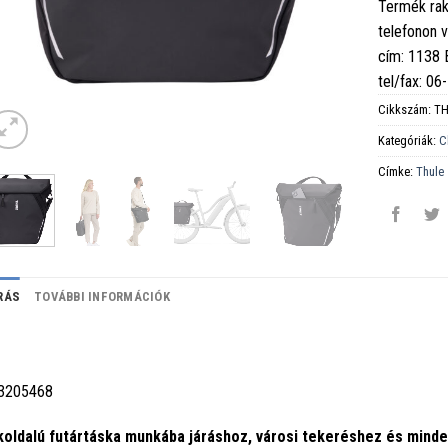
Termék rak
telefonon 
cím: 1138
tel/fax: 0
Cikkszám:
TH
Kategóriák:
C
Címke:
Thule
RÁS
TOVÁBBI INFORMÁCIÓK
3205468
oldalú futártáska munkába járáshoz, városi tekeréshez és mind