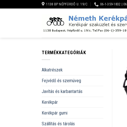
Skip
1138 BP NÉPFÜRDŐ U. 19/C
06-1-359-1832 | 0
to
content
TERMÉKKATEGÓRIÁK
Alkatrészek
Fejvédő és szemüveg
Javítás és karbantartás
Kerékpár
Kerékpár gumi
Szállítás és tárolás