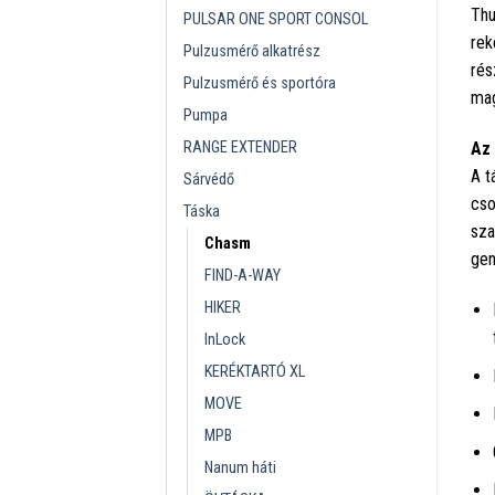
Thu
PULSAR ONE SPORT CONSOL
rek
Pulzusmérő alkatrész
rés
Pulzusmérő és sportóra
mag
Pumpa
RANGE EXTENDER
Az 
A t
Sárvédő
cso
Táska
sza
Chasm
gen
FIND-A-WAY
HIKER
InLock
KERÉKTARTÓ XL
MOVE
MPB
Nanum háti