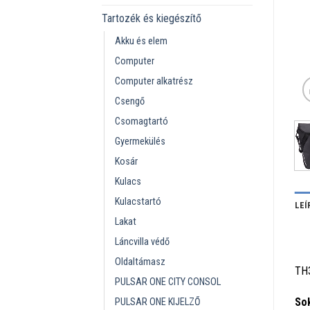
Tartozék és kiegészítő
Akku és elem
Computer
Computer alkatrész
Csengő
Csomagtartó
Gyermekülés
Kosár
Kulacs
Kulacstartó
LEÍ
Lakat
Láncvilla védő
Oldaltámasz
TH
PULSAR ONE CITY CONSOL
Sok
PULSAR ONE KIJELZŐ