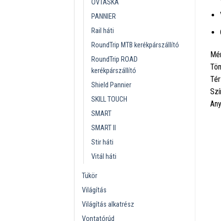
ÖVTÁSKA
PANNIER
Rail háti
RoundTrip MTB kerékpárszállító
Mér
RoundTrip ROAD
Töm
kerékpárszállító
Tér
Shield Pannier
Szí
SKILL TOUCH
Any
SMART
SMART II
Stir háti
Vitál háti
Tükör
Világítás
Világítás alkatrész
Vontatórúd