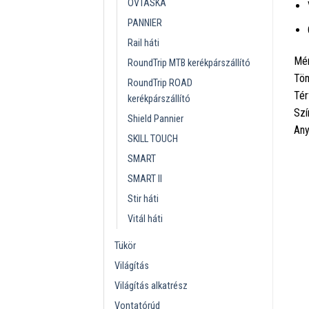
ÖVTÁSKA
PANNIER
Rail háti
Mér
RoundTrip MTB kerékpárszállító
Töm
RoundTrip ROAD
Tér
kerékpárszállító
Szí
Shield Pannier
Any
SKILL TOUCH
SMART
SMART II
Stir háti
Vitál háti
Tükör
Világítás
Világítás alkatrész
Vontatórúd