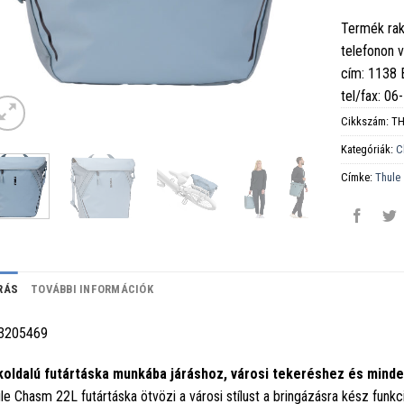
Termék rak
telefonon 
cím: 1138
tel/fax: 0
Cikkszám:
TH
Kategóriák:
C
Címke:
Thule
RÁS
TOVÁBBI INFORMÁCIÓK
3205469
oldalú futártáska munkába járáshoz, városi tekeréshez és mind
le Chasm 22L futártáska ötvözi a városi stílust a bringázásra kész funkci