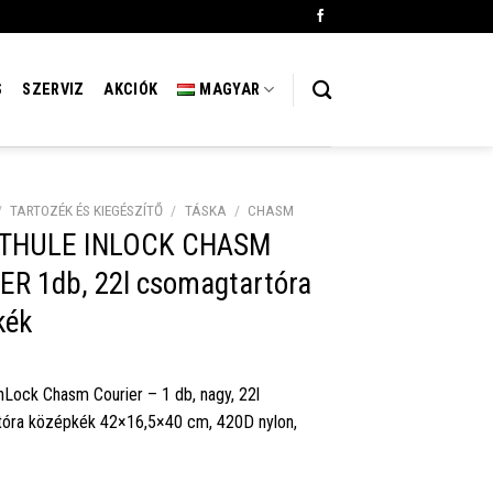
S
SZERVIZ
AKCIÓK
MAGYAR
/
TARTOZÉK ÉS KIEGÉSZÍTŐ
/
TÁSKA
/
CHASM
 THULE INLOCK CHASM
ER 1db, 22l csomagtartóra
kék
nLock Chasm Courier – 1 db, nagy, 22l
óra középkék 42×16,5×40 cm, 420D nylon,