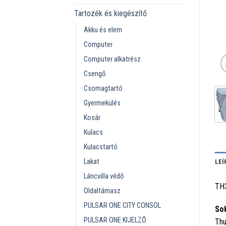
Tartozék és kiegészítő
Akku és elem
Computer
Computer alkatrész
Csengő
Csomagtartó
Gyermekülés
Kosár
Kulacs
Kulacstartó
Lakat
LEÍ
Láncvilla védő
TH
Oldaltámasz
PULSAR ONE CITY CONSOL
Sok
PULSAR ONE KIJELZŐ
Thu