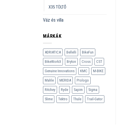
X35 TÖLTŐ
Váz és villa
MÁRKÁK
ADRIATICA
Bellelli
BikeFun
BikeWorkX
Bryton
Cross
CST
Genuine Innovations
KMC
M-BIKE
Mahle
MERIDA
Prologo
Ritchey
Ryde
Sapim
Sigma
Slime
Tektro
Thule
Trail-Gator