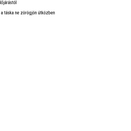
dőjárástól
y a táska ne zörögjön útközben