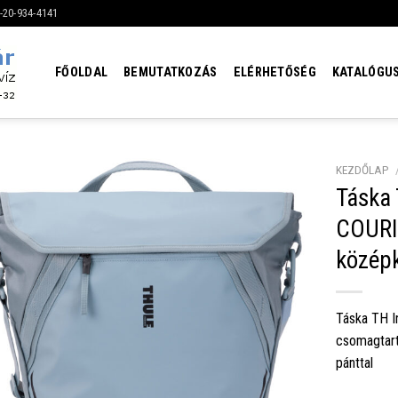
6-20-934-4141
FŐOLDAL
BEMUTATKOZÁS
ELÉRHETŐSÉG
KATALÓGU
KEZDŐLAP
Táska
COURI
közép
Táska TH I
csomagtart
pánttal