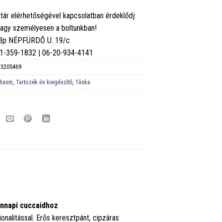
tár elérhetőségével kapcsolatban érdeklődj
vagy személyesen a boltunkban!
 Bp NÉPFÜRDŐ U. 19/c
6-1-359-1832 | 06-20-934-4141
3205469
hasm
,
Tartozék és kiegészítő
,
Táska
ennapi cuccaidhoz
onalitással. Erős keresztpánt, cipzáras