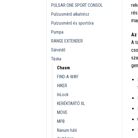
rek
PULSAR ONE SPORT CONSOL
rés
Pulzusmérő alkatrész
mag
Pulzusmérő és sportóra
Pumpa
Az 
RANGE EXTENDER
A t
cso
Sárvédő
sza
Táska
gen
Chasm
FIND-A-WAY
HIKER
InLock
KERÉKTARTÓ XL
MOVE
MPB
Nanum háti