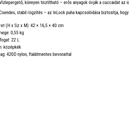
Vízlepergető, könnyen tisztítható – erős anyagok óvják a cuccaidat az i
Csendes, stabil rögzítés – az InLock puha kapcsolódása biztosítja, hog
et (H x Sz x M): 42 × 16,5 × 40 cm
ege: 0,55 kg
fogat: 22 L
n: középkék
ag: 420D nylon, ftalátmentes bevonattal