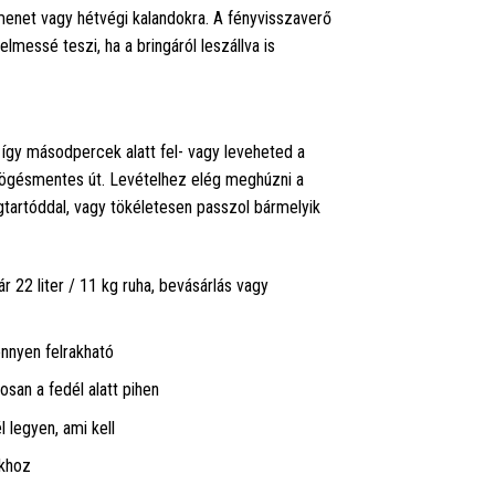
 menet vagy hétvégi kalandokra. A fényvisszaverő
messé teszi, ha a bringáról leszállva is
 így másodpercek alatt fel- vagy leveheted a
ötyögésmentes út. Levételhez elég meghúzni a
tartóddal, vagy tökéletesen passzol bármelyik
 22 liter / 11 kg ruha, bevásárlás vagy
nnyen felrakható
san a fedél alatt pihen
 legyen, ami kell
akhoz