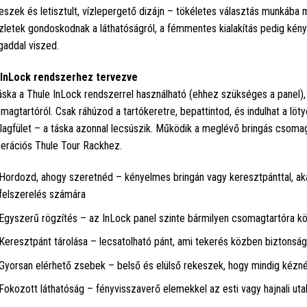
eszek és letisztult, vízlepergető dizájn – tökéletes választás munkába
zletek gondoskodnak a láthatóságról, a fémmentes kialakítás pedig kényel
addal viszed.
InLock rendszerhez tervezve
áska a Thule InLock rendszerrel használható (ehhez szükséges a panel),
magtartóról. Csak ráhúzod a tartókeretre, bepattintod, és indulhat a l
lagfület – a táska azonnal lecsúszik. Működik a meglévő bringás csomag
erációs Thule Tour Rackhez.
Hordozd, ahogy szeretnéd – kényelmes bringán vagy keresztpánttal, akár
felszerelés számára
Egyszerű rögzítés – az InLock panel szinte bármilyen csomagtartóra kö
Keresztpánt tárolása – lecsatolható pánt, ami tekerés közben biztonságo
Gyorsan elérhető zsebek – belső és elülső rekeszek, hogy mindig kéznél
Fokozott láthatóság – fényvisszaverő elemekkel az esti vagy hajnali ut