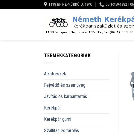
Skip
1138 BP NÉPFÜRDŐ U. 19/C
06-1-359-1832 | 0
to
content
TERMÉKKATEGÓRIÁK
Alkatrészek
Fejvédő és szemüveg
Javítás és karbantartás
Kerékpár
Kerékpár gumi
Szállítás és tárolás