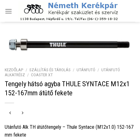
Skip
to
content
KEZDŐLAP
/
SZÁLLÍTÁS ÉS TÁROLÁS
/
UTÁNFUTÓ
/
UTÁNFUTÓ
ALKATRÉSZ
/
COASTER XT
Tengely hátsó agyba THULE SYNTACE M12x1
152-167mm átütő fekete
Utánfutó Alk TH átütőtengely – Thule Syntace (M12x1.0) 152-167
mm fekete