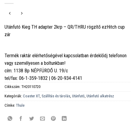
Utánfutó Kieg TH adapter 2krp – QR/THRU rögzítő ezHitch cup
zár
Termék raktár elérhetőségével kapcsolatban érdeklődj telefonon
vagy személyesen a boltunkban!
cím: 1138 Bp NÉPFÜRDŐ U. 19/c
tel/fax: 06-1-359-1832 | 06-20-934-4141
Cikkszám:
TH20110720
Kategóriák:
Coaster XT
,
Szállítás és tárolás
,
Utánfutó
,
Utánfutó alkatrész
Címke:
Thule