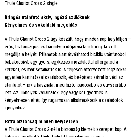
Thule Chariot Cross 2 single
Bringás utánfutó aktív, ingázó szülőknek
Kényelmes és sokoldalú megoldás
A Thule Chariot Cross 2 úgy készült, hogy minden nap helytálljon –
erős, biztonságos, és bármilyen időjárási körülmény között
megállja a helyét. Pillanatok alatt átválthatod biciklis utánfutóból
babakocsivá: egy gyors, egykezes mozdulattal elforgatod a
kereket, és már sétálhattok is. A teljesen áttervezett rögzítőkar
egyetlen kattintással csatlakozik, és beépített zárral is védi az
utánfutót – így a használat még biztonságosabb és egyszerűbb
lett. Az ülőhelyek variálhatók, egy vagy két gyermek is
kényelmesen elfér, így rugalmasan alkalmazkodik a családotok
igényeihez.
Extra biztonság minden helyzetben
A Thule Chariot Cross 2-nél a biztonság kiemelt szerepet kap. A
hátulra szerelhető Thule Delight bringalámpával és a