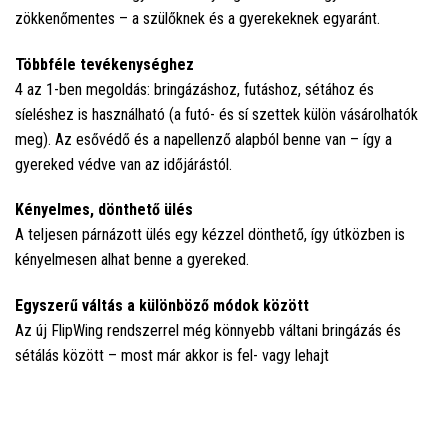
zökkenőmentes – a szülőknek és a gyerekeknek egyaránt.
Többféle tevékenységhez
4 az 1-ben megoldás: bringázáshoz, futáshoz, sétához és
síeléshez is használható (a futó- és sí szettek külön vásárolhatók
meg). Az esővédő és a napellenző alapból benne van – így a
gyereked védve van az időjárástól.
Kényelmes, dönthető ülés
A teljesen párnázott ülés egy kézzel dönthető, így útközben is
kényelmesen alhat benne a gyereked.
Egyszerű váltás a különböző módok között
Az új FlipWing rendszerrel még könnyebb váltani bringázás és
sétálás között – most már akkor is fel- vagy lehajt