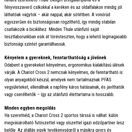
fényvisszaverő csíkokkal a keréken és az oldalfalakon mindig jól
láthatóak vagytok – akár nappal, akár sötétben. A vonórúd
egyszerűen és biztonságosan rögzíthető, így mindig stabilan
csatlakozik a biciklihez. Minden Thule utánfutó saját
tesztlaborunkban esik át törésteszten, hogy a lehető legmagasabb
biztonsági szintet garantálhassuk.
Kényelem a gyereknek, fenntarthatóság a jövőnek
Odabent a gyerekeket kényelmes, ergonomikus kialakítású ülések
várják. A Chariot Cross 2 nemcsak kényelmes, de fenntartható is:
olyan anyagokból készül, amelyek nem tartalmaznak PFAS
vegyületeket, ellenállnak a napfény káros hatásainak, és javíthatók
vagy cserélhetők – így az utánfutó élettartama is hosszabb.
Minden egyben megoldás
Ha szeretnéd, a Chariot Cross 2 sportos társsá is válhat: külön
megvásárolható futószettel vagy síszettel igazi edzőpartner lesz
belőle. Az átállás egyik tevékenységről a másikra gyors és