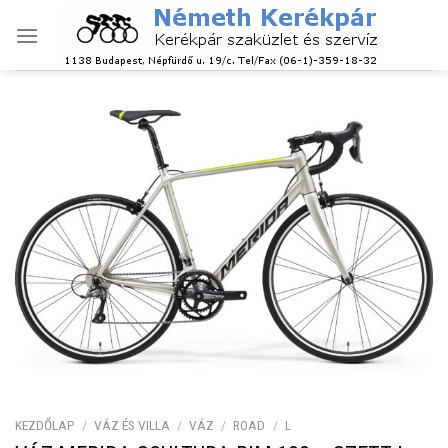
Skip
to
content
KEZDŐLAP
/
VÁZ ÉS VILLA
/
VÁZ
/
ROAD
/
L