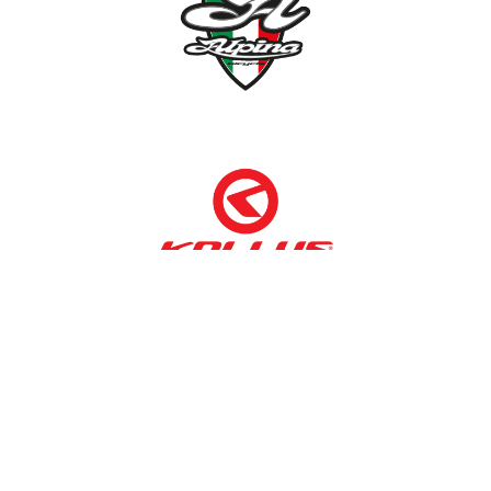
NÉMETH KERÉKPÁR SZAKÜZLET ÉS KERÉKPÁR
SZERVIZ
Cím:
1138 Bp NÉPFÜRDŐ U. 19/c