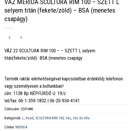
VÁZ MERIDA SCULTURA RIM 100 – SZETT L
selyem titán (fekete/zöld) – BSA (menetes
csapágy)
VÁZ 22 SCULTURA RIM 100 – – SZETT L selyem
titán(fekete/zöld)- BSA (menetes csapágy
Termék raktár elérhetőségével kapcsolatban érdeklődj telefonon
vagy személyesen a boltunkban!
cím: 1138 Bp NÉPFÜRDŐ U. 19/c
tel/fax: 06-1-359-1832 | 06-20-934-4141
Cikkszám:
2201486
Kategóriák:
L
,
Road
,
SCULTURA RIM 100
,
Váz
,
Váz és villa
Címke:
MERIDA