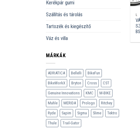
Kerékpár gumi
Szállítás és tárolás
L
VÁ
SZ
Tartozék és kiegészítő
BS
Váz és villa
MÁRKÁK
ADRIATICA
Bellelli
BikeFun
BikeWorkX
Bryton
Cross
CST
Genuine Innovations
KMC
M-BIKE
Mahle
MERIDA
Prologo
Ritchey
Ryde
Sapim
Sigma
Slime
Tektro
Thule
Trail-Gator