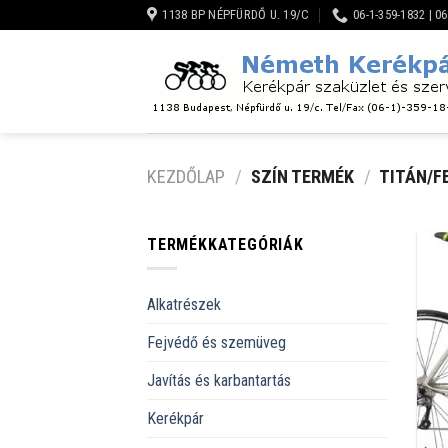
Skip
1138 BP NÉPFÜRDŐ U. 19/C
06-1-359-1832 | 0
to
content
KEZDŐLAP
/
SZÍN TERMÉK
/
TITÁN/F
TERMÉKKATEGÓRIÁK
Alkatrészek
Fejvédő és szemüveg
Javítás és karbantartás
Kerékpár