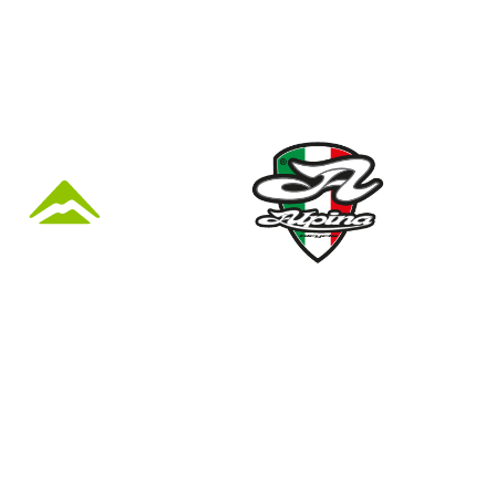
KÜZLET ÉS
Nyári nyitva tartás
(Március 1. – Október 31.)
hétfő: 10:00-18:00