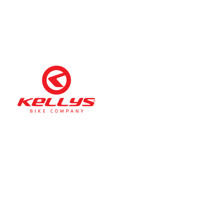
Téli nyitva tartás
(November 1. – Február 28.)
hétfő-péntek: 11:00-17:00