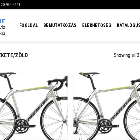
6-20-934-4141
FŐOLDAL
BEMUTATKOZÁS
ELÉRHETŐSÉG
KATALÓGU
EKETE/ZÖLD
Showing all 3