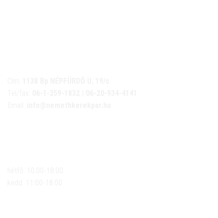
NÉMETH KERÉKPÁR SZAKÜZLET ÉS KERÉKPÁR
SZERVIZ
Cím:
1138 Bp NÉPFÜRDŐ U. 19/c
Tel/fax:
06-1-359-1832 | 06-20-934-4141
Email:
info@nemethkerekpar.hu
Nyári nyitva tartás
(Március 1. – Október 31.)
hétfő: 10:00-18:00
kedd: 11:00-18:00
szerda- péntek: 10:00-18:00
szombat: 10:00-13:00