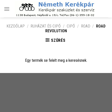
Skip
to
content
KEZDŐLAP
/
RUHÁZAT ÉS CIPŐ
/
CIPŐ
/
ROAD
/
ROAD
REVOLUTION
SZŰRÉS
Egy termék se felelt meg a keresésnek.