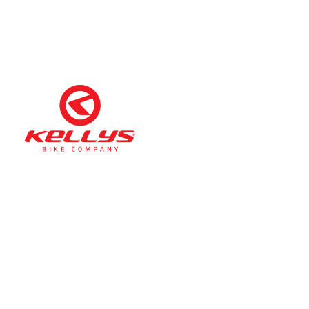
Téli nyitva tartás
(November 1. – Február 28.)
hétfő-péntek: 11:00-17:00
szombat: 10:00-13:00