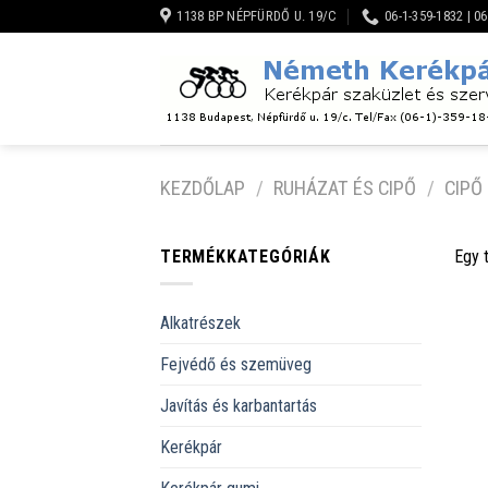
Skip
1138 BP NÉPFÜRDŐ U. 19/C
06-1-359-1832 | 0
to
content
KEZDŐLAP
/
RUHÁZAT ÉS CIPŐ
/
CIPŐ
TERMÉKKATEGÓRIÁK
Egy 
Alkatrészek
Fejvédő és szemüveg
Javítás és karbantartás
Kerékpár