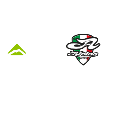
KÜZLET ÉS
Nyári nyitva tartás
(Március 1. – Október 31.)
hétfő: 10:00-18:00
kedd: 11:00-18:00