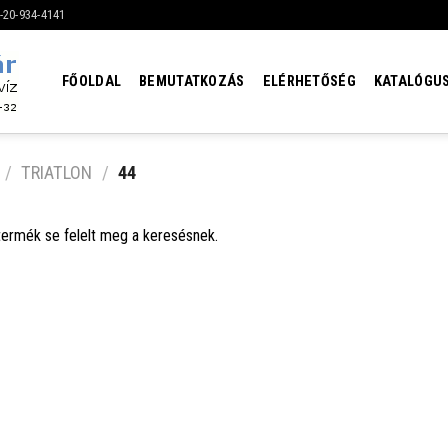
6-20-934-4141
FŐOLDAL
BEMUTATKOZÁS
ELÉRHETŐSÉG
KATALÓGU
/
TRIATLON
/
44
termék se felelt meg a keresésnek.