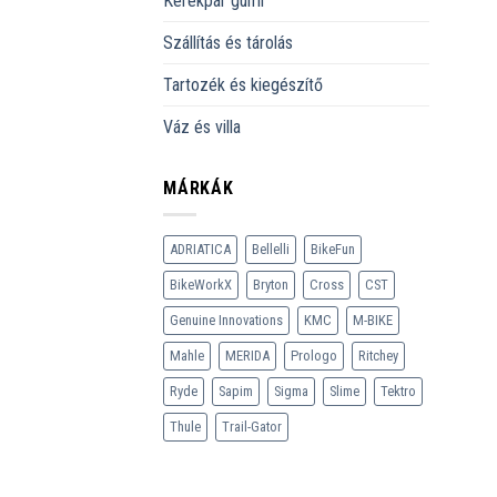
Kerékpár gumi
Szállítás és tárolás
Tartozék és kiegészítő
Váz és villa
MÁRKÁK
ADRIATICA
Bellelli
BikeFun
BikeWorkX
Bryton
Cross
CST
Genuine Innovations
KMC
M-BIKE
Mahle
MERIDA
Prologo
Ritchey
Ryde
Sapim
Sigma
Slime
Tektro
Thule
Trail-Gator