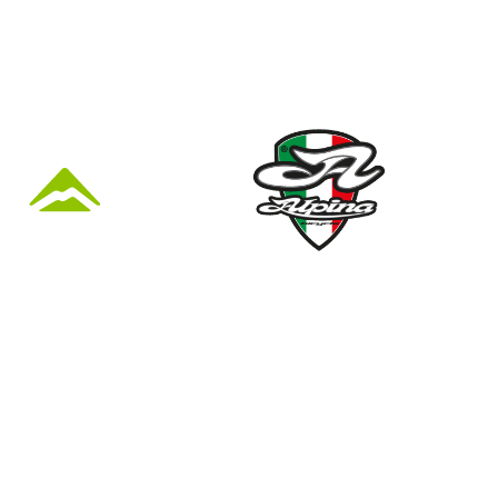
KÜZLET ÉS
Nyári nyitva tartás
(Március 1. – Október 31.)
hétfő: 10:00-18:00
kedd: 11:00-18:00