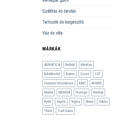
Kerékpár gumi
Szállítás és tárolás
Tartozék és kiegészítő
Váz és villa
MÁRKÁK
ADRIATICA
Bellelli
BikeFun
BikeWorkX
Bryton
Cross
CST
Genuine Innovations
KMC
M-BIKE
Mahle
MERIDA
Prologo
Ritchey
Ryde
Sapim
Sigma
Slime
Tektro
Thule
Trail-Gator