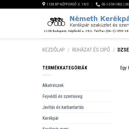
Skip
1138 BP NÉPFÜRDŐ U. 19/C
06-1-359-1832 | 0
to
content
KEZDŐLAP
/
RUHÁZAT ÉS CIPŐ
/
DZSE
TERMÉKKATEGÓRIÁK
Egy 
Alkatrészek
Fejvédő és szemüveg
Javítás és karbantartás
Kerékpár