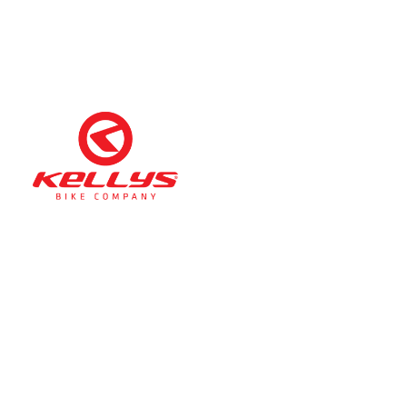
Téli nyitva tartás
(November 1. – Február 28.)
hétfő-péntek: 11:00-17:00
szombat: 10:00-13:00