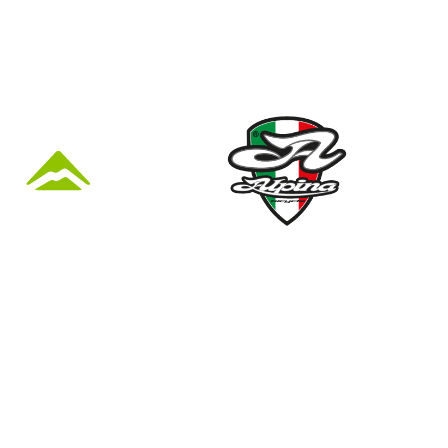
KÜZLET ÉS
Nyári nyitva tartás
(Március 1. – Október 31.)
hétfő: 10:00-18:00
kedd: 11:00-18:00