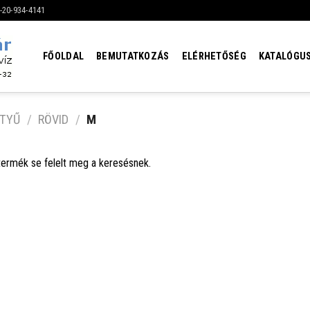
6-20-934-4141
FŐOLDAL
BEMUTATKOZÁS
ELÉRHETŐSÉG
KATALÓGU
TYŰ
/
RÖVID
/
M
termék se felelt meg a keresésnek.