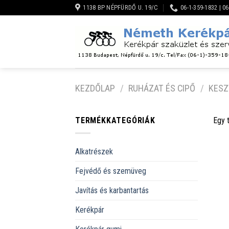
Skip
1138 BP NÉPFÜRDŐ U. 19/C
06-1-359-1832 | 0
to
content
KEZDŐLAP
/
RUHÁZAT ÉS CIPŐ
/
KESZ
TERMÉKKATEGÓRIÁK
Egy 
Alkatrészek
Fejvédő és szemüveg
Javítás és karbantartás
Kerékpár