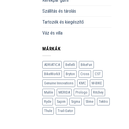
Kerékpár gumi
Szállítás és tárolás
Tartozék és kiegészítő
Váz és villa
MÁRKÁK
ADRIATICA
Bellelli
BikeFun
BikeWorkX
Bryton
Cross
CST
Genuine Innovations
KMC
M-BIKE
Mahle
MERIDA
Prologo
Ritchey
Ryde
Sapim
Sigma
Slime
Tektro
Thule
Trail-Gator