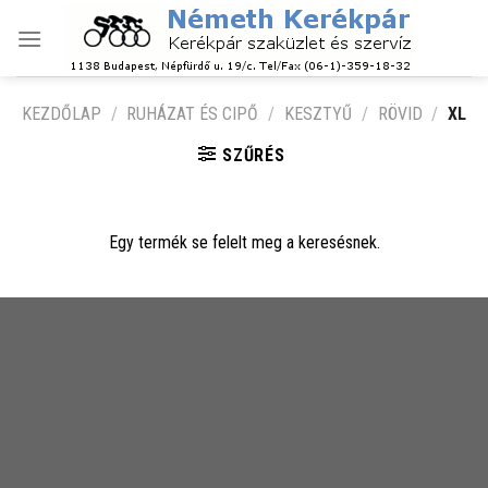
Skip
to
content
KEZDŐLAP
/
RUHÁZAT ÉS CIPŐ
/
KESZTYŰ
/
RÖVID
/
XL
SZŰRÉS
Egy termék se felelt meg a keresésnek.