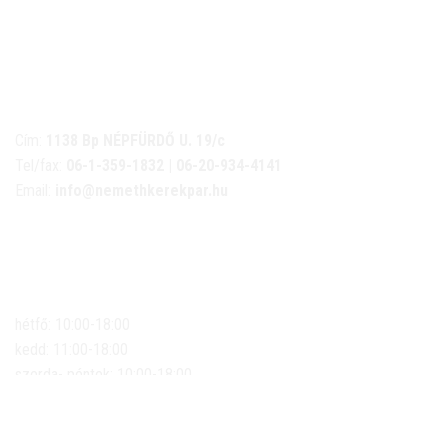
NÉMETH KERÉKPÁR SZAKÜZLET ÉS KERÉKPÁR
SZERVIZ
Cím:
1138 Bp NÉPFÜRDŐ U. 19/c
Tel/fax:
06-1-359-1832 | 06-20-934-4141
Email:
info@nemethkerekpar.hu
Nyári nyitva tartás
(Március 1. – Október 31.)
hétfő: 10:00-18:00
kedd: 11:00-18:00
szerda- péntek: 10:00-18:00
szombat: 10:00-13:00