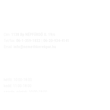
NÉMETH KERÉKPÁR SZAKÜZLET ÉS KERÉKPÁR
SZERVIZ
Cím:
1138 Bp NÉPFÜRDŐ U. 19/c
Tel/fax:
06-1-359-1832 | 06-20-934-4141
Email:
info@nemethkerekpar.hu
Nyári nyitva tartás
(Március 1. – Október 31.)
hétfő: 10:00-18:00
kedd: 11:00-18:00
szerda- péntek: 10:00-18:00
szombat: 10:00-13:00