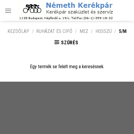
Skip
to
content
KEZDŐLAP
/
RUHÁZAT ÉS CIPŐ
/
MEZ
/
HOSSZÚ
/
S/M
SZŰRÉS
Egy termék se felelt meg a keresésnek.