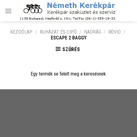
Skip
to
content
KEZDŐLAP
/
RUHÁZAT ÉS CIPŐ
/
NADRÁG
/
RÖVID
/
ESCAPE 2 BAGGY
SZŰRÉS
Egy termék se felelt meg a keresésnek.