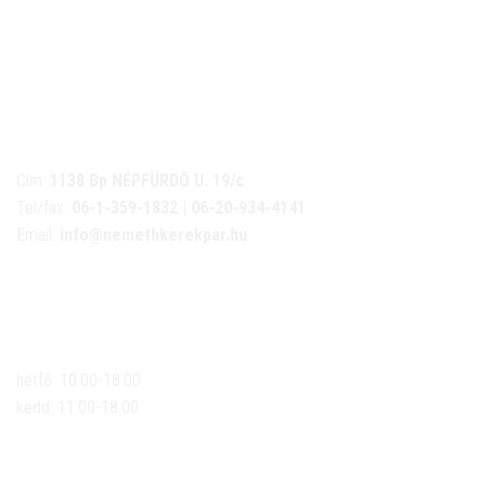
NÉMETH KERÉKPÁR SZAKÜZLET ÉS KERÉKPÁR
SZERVIZ
Cím:
1138 Bp NÉPFÜRDŐ U. 19/c
Tel/fax:
06-1-359-1832 | 06-20-934-4141
Email:
info@nemethkerekpar.hu
Nyári nyitva tartás
(Március 1. – Október 31.)
hétfő: 10:00-18:00
kedd: 11:00-18:00
szerda- péntek: 10:00-18:00
szombat: 10:00-13:00