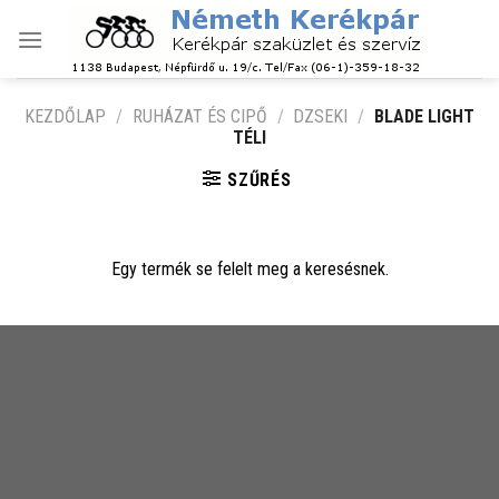
Skip
to
content
KEZDŐLAP
/
RUHÁZAT ÉS CIPŐ
/
DZSEKI
/
BLADE LIGHT
TÉLI
SZŰRÉS
Egy termék se felelt meg a keresésnek.