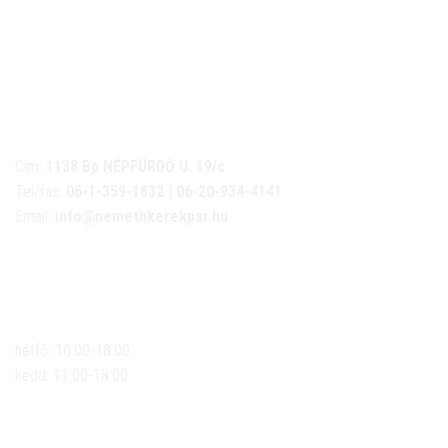
NÉMETH KERÉKPÁR SZAKÜZLET ÉS KERÉKPÁR
SZERVIZ
Cím:
1138 Bp NÉPFÜRDŐ U. 19/c
Tel/fax:
06-1-359-1832 | 06-20-934-4141
Email:
info@nemethkerekpar.hu
Nyári nyitva tartás
(Március 1. – Október 31.)
hétfő: 10:00-18:00
kedd: 11:00-18:00
szerda- péntek: 10:00-18:00
szombat: 10:00-13:00