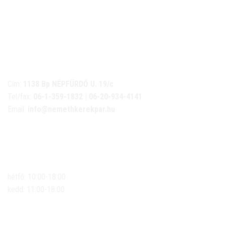
NÉMETH KERÉKPÁR SZAKÜZLET ÉS KERÉKPÁR
SZERVIZ
Cím:
1138 Bp NÉPFÜRDŐ U. 19/c
Tel/fax:
06-1-359-1832 | 06-20-934-4141
Email:
info@nemethkerekpar.hu
Nyári nyitva tartás
(Március 1. – Október 31.)
hétfő: 10:00-18:00
kedd: 11:00-18:00
szerda- péntek: 10:00-18:00
szombat: 10:00-13:00