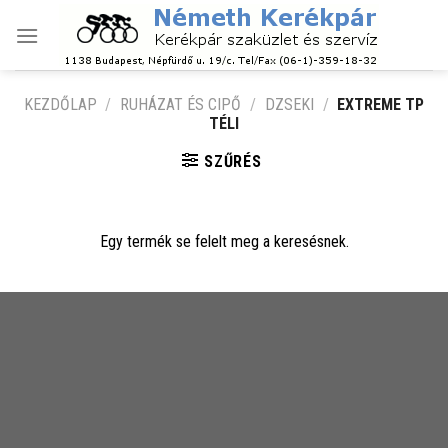
Skip
to
content
KEZDŐLAP
/
RUHÁZAT ÉS CIPŐ
/
DZSEKI
/
EXTREME TP
TÉLI
SZŰRÉS
Egy termék se felelt meg a keresésnek.